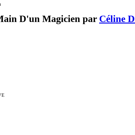
n
 Main D'un Magicien par
Céline D
IVE