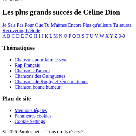
Les plus grands succès de Céline Dion
Je Sais Pas
Pour Que Tu M'aimes Encore
Plus qu'ailleurs
Tu sauras
Recovering
L'étoile
A
B
C
D
E
F
G
H
I
J
K
L
M
N
O
P
Q
R
S
T
U
V
W
X
Y
Z
0-9
Thématiques
Chansons pour faire le sexe
Rap Français
Chansons d'amour
Chansons des Guinguettes
Chansons de Rugby et 3ème mi-temps
Chanson bonne humeur
Plan de site
Mentions légales
Paramètres cookies
Cookie Settings
© 2026 Paroles.net — Tous droits réservés