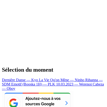
Sélection du moment
Dernière Danse — Kyo
La Vie Qu'on Mène — Ninho
Rihanna —
SDM
Emotif (Booska 1H) — PLK
10.03.2023 — Werenoi
Cabeza
— Oboy