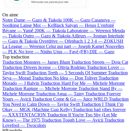
On aime
Notre Dame —
Gazo & Tiakola
100K —
Gazo
Casanova —
Soolking
Laisse Moi —
KeBlack
Saiyan —
Heuss L'enfoiré
Bécane —
Yamê
200K —
Tiakola
Laboratoire —
Werenoi
Meuda
—
Tiakola
Outro —
Gazo & Tiakola
Ailleurs —
Josman
Interlude
—
Gazo & Tiakola
Overdrive —
Ofenbach
1 2 3 4 —
ZOKUSH
La League —
Werenoi
Celui qui part —
Joseph Kamel
Nouvelles
—
PLK
No love —
Ninho
Urus —
Favé (FR)
DIE —
Gazo
Top traduction
Traduction Monsters —
James Blunt
Traduction Streets —
Doja Cat
Traduction Drivers license —
Olivia Rodrigo
Traduction Lover —
Taylor Swift
Traduction Teeth —
5 Seconds Of Summer
Traduction
Seya —
Morad
Traduction No Idea —
Don Toliver
Traduction
Morado —
J Balvin
Traduction Hard For Me —
Michele Morrone
Traduction Rapture —
Michele Morrone
Traduction Stand By —
Michele Morrone
Traduction Agua —
Tainy
Traduction Forever
Yours —
Avicii
Traduction Come & Go —
Juice WRLD
Traduction
You Need to Calm Down —
Taylor Swift
Traduction I Think I’m
Okay —
MGK (Machine Gun Kelly)
Traduction bad vibes forever
—
XXXTENTACION
Traduction If You're Too Shy (Let Me
Know) —
The 1975
Traduction Tough Love —
Avicii
Traduction
Lovefool —
Twocolors
HP mobile