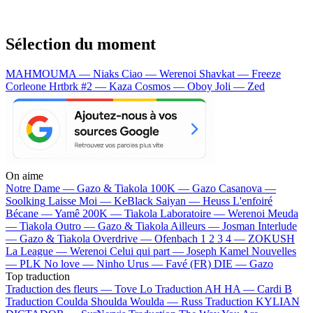
Sélection du moment
MAHMOUMA — Niaks
Ciao — Werenoi
Shavkat — Freeze
Corleone
Hrtbrk #2 — Kaza
Cosmos — Oboy
Joli — Zed
On aime
Notre Dame —
Gazo & Tiakola
100K —
Gazo
Casanova —
Soolking
Laisse Moi —
KeBlack
Saiyan —
Heuss L'enfoiré
Bécane —
Yamê
200K —
Tiakola
Laboratoire —
Werenoi
Meuda
—
Tiakola
Outro —
Gazo & Tiakola
Ailleurs —
Josman
Interlude
—
Gazo & Tiakola
Overdrive —
Ofenbach
1 2 3 4 —
ZOKUSH
La League —
Werenoi
Celui qui part —
Joseph Kamel
Nouvelles
—
PLK
No love —
Ninho
Urus —
Favé (FR)
DIE —
Gazo
Top traduction
Traduction des fleurs —
Tove Lo
Traduction AH HA —
Cardi B
Traduction Coulda Shoulda Woulda —
Russ
Traduction KYLIAN