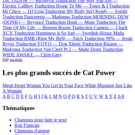
DICTADOR —
SurNervis
Traduction The Way You Are —
Electric Callboy
Traduction Home To Me —
Tones & I
Traduction
Mi Chico —
DJ Goja
Traduction My Body Isn't Ready —
Sombr
Traduction Danceteria —
Madonna
Traduction MORNING DEW
(DONK) —
Beyoncé
Traduction Hush —
Muse
Traduction The
Time Of My Life —
Benson Boone
Traduction Camera —
Charli
XCX
Traduction Happiness is So Sad —
Swedish House Mafia
Traduction RMB (Ring My Bell) —
Aitch
Traduction 99% —
Jessie
Reyez
Traduction YOYO —
Don Xhoni
Traduction Bizarre —
Madonna
Traduction Van Cleef Pt 2 —
Malie Donn
Traduction
WIDE AWAKE —
Chris Grey
HP mobile
Les plus grands succès de Cat Power
Metal Heart
Woman
You Get
In Your Face
White Mustang
Just Like
A Woman
A
B
C
D
E
F
G
H
I
J
K
L
M
N
O
P
Q
R
S
T
U
V
W
X
Y
Z
0-9
Thématiques
Chansons pour faire le sexe
Rap Français
Chansons d'amour