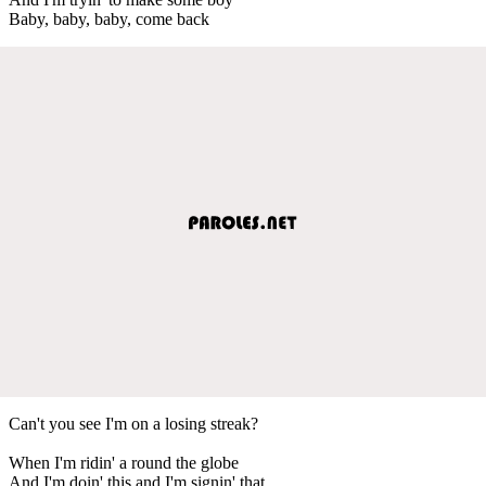
Baby, baby, baby, come back
Can't you see I'm on a losing streak?
When I'm ridin' a round the globe
And I'm doin' this and I'm signin' that