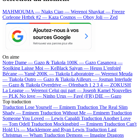
MAHMOUMA — Niaks
Ciao — Werenoi
Shavkat — Freeze
Corleone
Hrtbrk #2 — Kaza
Cosmos — Oboy
Joli — Zed
On aime
Notre Dame —
Gazo & Tiakola
100K —
Gazo
Casanova —
Soolking
Laisse Moi —
KeBlack
Saiyan —
Heuss L'enfoiré
Bécane —
Yamê
200K —
Tiakola
Laboratoire —
Werenoi
Meuda
—
Tiakola
Outro —
Gazo & Tiakola
Ailleurs —
Josman
Interlude
—
Gazo & Tiakola
Overdrive —
Ofenbach
1 2 3 4 —
ZOKUSH
La League —
Werenoi
Celui qui part —
Joseph Kamel
Nouvelles
—
PLK
No love —
Ninho
Urus —
Favé (FR)
DIE —
Gazo
Top traduction
Traduction Lose Yourself —
Eminem
Traduction The Real Slim
Shady —
Eminem
Traduction Without Me —
Eminem
Traduction
Someone You Loved —
Lewis Capaldi
Traduction Another Love
—
Tom Odell
Traduction Mockingbird —
Eminem
Traduction Can't
Hold Us —
Macklemore and Ryan Lewis
Traduction Last
Christmas —
Wham
Traduction Demons —
Imagine Dragons