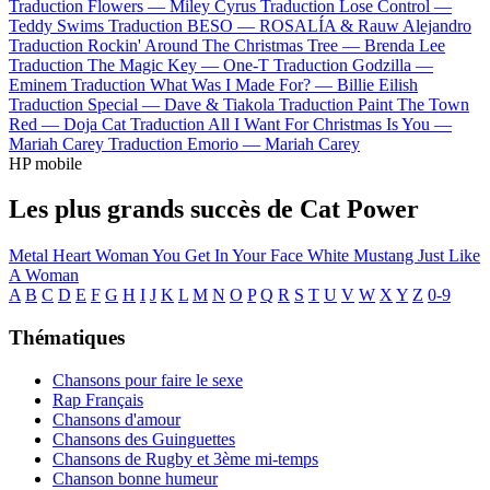
Traduction Flowers —
Miley Cyrus
Traduction Lose Control —
Teddy Swims
Traduction BESO —
ROSALÍA & Rauw Alejandro
Traduction Rockin' Around The Christmas Tree —
Brenda Lee
Traduction The Magic Key —
One-T
Traduction Godzilla —
Eminem
Traduction What Was I Made For? —
Billie Eilish
Traduction Special —
Dave & Tiakola
Traduction Paint The Town
Red —
Doja Cat
Traduction All I Want For Christmas Is You —
Mariah Carey
Traduction Emorio —
Mariah Carey
HP mobile
Les plus grands succès de Cat Power
Metal Heart
Woman
You Get
In Your Face
White Mustang
Just Like
A Woman
A
B
C
D
E
F
G
H
I
J
K
L
M
N
O
P
Q
R
S
T
U
V
W
X
Y
Z
0-9
Thématiques
Chansons pour faire le sexe
Rap Français
Chansons d'amour
Chansons des Guinguettes
Chansons de Rugby et 3ème mi-temps
Chanson bonne humeur