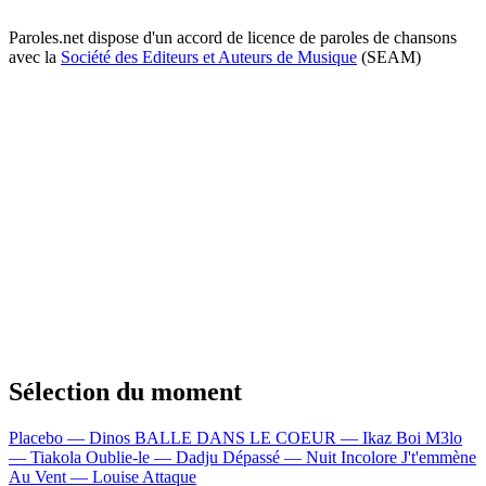
Paroles.net dispose d'un accord de licence de paroles de chansons
avec la
Société des Editeurs et Auteurs de Musique
(SEAM)
Sélection du moment
Placebo — Dinos
BALLE DANS LE COEUR — Ikaz Boi
M3lo
— Tiakola
Oublie-le — Dadju
Dépassé — Nuit Incolore
J't'emmène
Au Vent — Louise Attaque