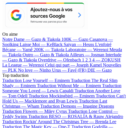
On aime
Notre Dame —
Gazo & Tiakola
100K —
Gazo
Casanova —
Soolking
Laisse Moi —
KeBlack
Saiyan —
Heuss L'enfoiré
Bécane —
Yamê
200K —
Tiakola
Laboratoire —
Werenoi
Meuda
—
Tiakola
Outro —
Gazo & Tiakola
Ailleurs —
Josman
Interlude
—
Gazo & Tiakola
Overdrive —
Ofenbach
1 2 3 4 —
ZOKUSH
La League —
Werenoi
Celui qui part —
Joseph Kamel
Nouvelles
—
PLK
No love —
Ninho
Urus —
Favé (FR)
DIE —
Gazo
Top traduction
Traduction Lose Yourself —
Eminem
Traduction The Real Slim
Shady —
Eminem
Traduction Without Me —
Eminem
Traduction
Someone You Loved —
Lewis Capaldi
Traduction Another Love
—
Tom Odell
Traduction Mockingbird —
Eminem
Traduction Can't
Hold Us —
Macklemore and Ryan Lewis
Traduction Last
Christmas —
Wham
Traduction Demons —
Imagine Dragons
Traduction Flowers —
Miley Cyrus
Traduction Lose Control —
Teddy Swims
Traduction BESO —
ROSALÍA & Rauw Alejandro
Traduction Rockin' Around The Christmas Tree —
Brenda Lee
Traduction The Magic Key —
One-T
Traduction Godzilla —