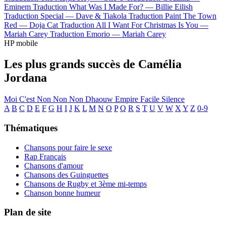
Eminem
Traduction What Was I Made For? —
Billie Eilish
Traduction Special —
Dave & Tiakola
Traduction Paint The Town
Red —
Doja Cat
Traduction All I Want For Christmas Is You —
Mariah Carey
Traduction Emorio —
Mariah Carey
HP mobile
Les plus grands succès de Camélia
Jordana
Moi C'est
Non Non Non
Dhaouw
Empire
Facile
Silence
A
B
C
D
E
F
G
H
I
J
K
L
M
N
O
P
Q
R
S
T
U
V
W
X
Y
Z
0-9
Thématiques
Chansons pour faire le sexe
Rap Français
Chansons d'amour
Chansons des Guinguettes
Chansons de Rugby et 3ème mi-temps
Chanson bonne humeur
Plan de site