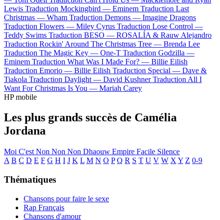
Lewis
Traduction Mockingbird —
Eminem
Traduction Last
Christmas —
Wham
Traduction Demons —
Imagine Dragons
Traduction Flowers —
Miley Cyrus
Traduction Lose Control —
Teddy Swims
Traduction BESO —
ROSALÍA & Rauw Alejandro
Traduction Rockin' Around The Christmas Tree —
Brenda Lee
Traduction The Magic Key —
One-T
Traduction Godzilla —
Eminem
Traduction What Was I Made For? —
Billie Eilish
Traduction Emorio —
Billie Eilish
Traduction Special —
Dave &
Tiakola
Traduction Daylight —
David Kushner
Traduction All I
Want For Christmas Is You —
Mariah Carey
HP mobile
Les plus grands succès de Camélia
Jordana
Moi C'est
Non Non Non
Dhaouw
Empire
Facile
Silence
A
B
C
D
E
F
G
H
I
J
K
L
M
N
O
P
Q
R
S
T
U
V
W
X
Y
Z
0-9
Thématiques
Chansons pour faire le sexe
Rap Français
Chansons d'amour