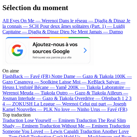
Sélection du moment
All Eyes On Me — Werenoi
Dans le réseau — Djadja & Dinaz
Je
la connais — SCH
Pour deux âmes solitaires (Part. 1) — Luidji
Capitaine — Djadja & Dinaz
Dieu Ne Ment Jamais — Damso
On aime
FlashBack —
Favé (FR)
Notre Dame —
Gazo & Tiakola
100K —
Gazo
Casanova —
Soolking
Laisse Moi —
KeBlack
Saiyan —
Heuss L'enfoiré
Bécane —
Yamê
200K —
Tiakola
Laboratoire —
Werenoi
Meuda —
Tiakola
Outro —
Gazo & Tiakola
Ailleurs —
Josman
Interlude —
Gazo & Tiakola
Overdrive —
Ofenbach
1 2 3
4 —
ZOKUSH
La League —
Werenoi
Celui qui part —
Joseph
Kamel
Nouvelles —
PLK
No love —
Ninho
Urus —
Favé (FR)
Top traduction
Traduction Lose Yourself —
Eminem
Traduction The Real Slim
Shady —
Eminem
Traduction Without Me —
Eminem
Traduction
Someone You Loved —
Lewis Capaldi
Traduction Another Love
—
Tom Odell
Traduction Can't Hold Us —
Macklemore and Ryan