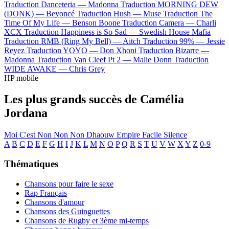
Traduction Danceteria —
Madonna
Traduction MORNING DEW
(DONK) —
Beyoncé
Traduction Hush —
Muse
Traduction The
Time Of My Life —
Benson Boone
Traduction Camera —
Charli
XCX
Traduction Happiness is So Sad —
Swedish House Mafia
Traduction RMB (Ring My Bell) —
Aitch
Traduction 99% —
Jessie
Reyez
Traduction YOYO —
Don Xhoni
Traduction Bizarre —
Madonna
Traduction Van Cleef Pt 2 —
Malie Donn
Traduction
WIDE AWAKE —
Chris Grey
HP mobile
Les plus grands succès de Camélia
Jordana
Moi C'est
Non Non Non
Dhaouw
Empire
Facile
Silence
A
B
C
D
E
F
G
H
I
J
K
L
M
N
O
P
Q
R
S
T
U
V
W
X
Y
Z
0-9
Thématiques
Chansons pour faire le sexe
Rap Français
Chansons d'amour
Chansons des Guinguettes
Chansons de Rugby et 3ème mi-temps