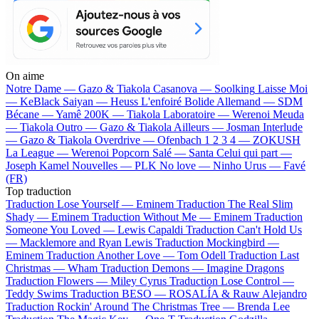
On aime
Notre Dame —
Gazo & Tiakola
Casanova —
Soolking
Laisse Moi
—
KeBlack
Saiyan —
Heuss L'enfoiré
Bolide Allemand —
SDM
Bécane —
Yamê
200K —
Tiakola
Laboratoire —
Werenoi
Meuda
—
Tiakola
Outro —
Gazo & Tiakola
Ailleurs —
Josman
Interlude
—
Gazo & Tiakola
Overdrive —
Ofenbach
1 2 3 4 —
ZOKUSH
La League —
Werenoi
Popcorn Salé —
Santa
Celui qui part —
Joseph Kamel
Nouvelles —
PLK
No love —
Ninho
Urus —
Favé
(FR)
Top traduction
Traduction Lose Yourself —
Eminem
Traduction The Real Slim
Shady —
Eminem
Traduction Without Me —
Eminem
Traduction
Someone You Loved —
Lewis Capaldi
Traduction Can't Hold Us
—
Macklemore and Ryan Lewis
Traduction Mockingbird —
Eminem
Traduction Another Love —
Tom Odell
Traduction Last
Christmas —
Wham
Traduction Demons —
Imagine Dragons
Traduction Flowers —
Miley Cyrus
Traduction Lose Control —
Teddy Swims
Traduction BESO —
ROSALÍA & Rauw Alejandro
Traduction Rockin' Around The Christmas Tree —
Brenda Lee