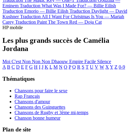
Traduction The Magic Key —
One-T
Traduction Godzilla —
Eminem
Traduction What Was I Made For? —
Billie Eilish
Traduction Emorio —
Billie Eilish
Traduction Daylight —
David
Kushner
Traduction All I Want For Christmas Is You —
Mariah
Carey
Traduction Paint The Town Red —
Doja Cat
HP mobile
Les plus grands succès de Camélia
Jordana
Moi C'est
Non Non Non
Dhaouw
Empire
Facile
Silence
A
B
C
D
E
F
G
H
I
J
K
L
M
N
O
P
Q
R
S
T
U
V
W
X
Y
Z
0-9
Thématiques
Chansons pour faire le sexe
Rap Français
Chansons d'amour
Chansons des Guinguettes
Chansons de Rugby et 3ème mi-temps
Chanson bonne humeur
Plan de site