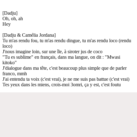
[Dadju]
Oh, oh, ah
Hey
[Dadju & Camélia Jordana]
Tu m'as rendu fou, tu m'as rendu dingue, tu m'as rendu loco (rendu
loco)
J'nous imagine loin, sur une île, à siroter jus de coco
"Tu es sublime" en français, dans ma langue, on dit : "Mwasi
kitoko"
J'dialogue dans ma tête, c'est beaucoup plus simple que de parler
franco, mmh
J'ai entendu ta voix (c'est vrai), je ne me suis pas battue (c'est vrai)
Tes yeux dans les miens, crois-moi 3omri, ça y est, c'est foutu