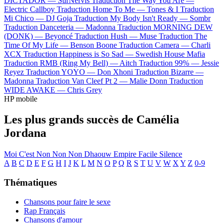
DICTADOR —
SurNervis
Traduction The Way You Are —
Electric Callboy
Traduction Home To Me —
Tones & I
Traduction
Mi Chico —
DJ Goja
Traduction My Body Isn't Ready —
Sombr
Traduction Danceteria —
Madonna
Traduction MORNING DEW
(DONK) —
Beyoncé
Traduction Hush —
Muse
Traduction The
Time Of My Life —
Benson Boone
Traduction Camera —
Charli
XCX
Traduction Happiness is So Sad —
Swedish House Mafia
Traduction RMB (Ring My Bell) —
Aitch
Traduction 99% —
Jessie
Reyez
Traduction YOYO —
Don Xhoni
Traduction Bizarre —
Madonna
Traduction Van Cleef Pt 2 —
Malie Donn
Traduction
WIDE AWAKE —
Chris Grey
HP mobile
Les plus grands succès de Camélia
Jordana
Moi C'est
Non Non Non
Dhaouw
Empire
Facile
Silence
A
B
C
D
E
F
G
H
I
J
K
L
M
N
O
P
Q
R
S
T
U
V
W
X
Y
Z
0-9
Thématiques
Chansons pour faire le sexe
Rap Français
Chansons d'amour