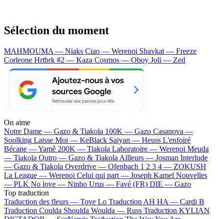
Sélection du moment
MAHMOUMA — Niaks
Ciao — Werenoi
Shavkat — Freeze
Corleone
Hrtbrk #2 — Kaza
Cosmos — Oboy
Joli — Zed
On aime
Notre Dame —
Gazo & Tiakola
100K —
Gazo
Casanova —
Soolking
Laisse Moi —
KeBlack
Saiyan —
Heuss L'enfoiré
Bécane —
Yamê
200K —
Tiakola
Laboratoire —
Werenoi
Meuda
—
Tiakola
Outro —
Gazo & Tiakola
Ailleurs —
Josman
Interlude
—
Gazo & Tiakola
Overdrive —
Ofenbach
1 2 3 4 —
ZOKUSH
La League —
Werenoi
Celui qui part —
Joseph Kamel
Nouvelles
—
PLK
No love —
Ninho
Urus —
Favé (FR)
DIE —
Gazo
Top traduction
Traduction des fleurs —
Tove Lo
Traduction AH HA —
Cardi B
Traduction Coulda Shoulda Woulda —
Russ
Traduction KYLIAN