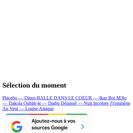
Sélection du moment
Placebo — Dinos
BALLE DANS LE COEUR — Ikaz Boi
M3lo
— Tiakola
Oublie-le — Dadju
Dépassé — Nuit Incolore
J't'emmène
Au Vent — Louise Attaque