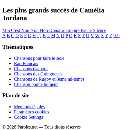
Les plus grands succès de Camélia
Jordana
Moi C'est
Non Non Non
Dhaouw
Empire
Facile
Silence
A
B
C
D
E
F
G
H
I
J
K
L
M
N
O
P
Q
R
S
T
U
V
W
X
Y
Z
0-9
Thématiques
Chansons pour faire le sexe
Rap Français
Chansons d'amour
Chansons des Guinguettes
Chansons de Rugby et 3ème mi-temps
Chanson bonne humeur
Plan de site
Mentions légales
Paramètres cookies
Cookie Settings
© 2026 Paroles.net — Tous droits réservés