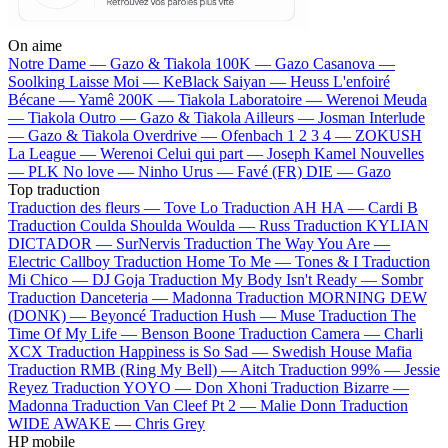
On aime
Notre Dame —
Gazo & Tiakola
100K —
Gazo
Casanova —
Soolking
Laisse Moi —
KeBlack
Saiyan —
Heuss L'enfoiré
Bécane —
Yamê
200K —
Tiakola
Laboratoire —
Werenoi
Meuda
—
Tiakola
Outro —
Gazo & Tiakola
Ailleurs —
Josman
Interlude
—
Gazo & Tiakola
Overdrive —
Ofenbach
1 2 3 4 —
ZOKUSH
La League —
Werenoi
Celui qui part —
Joseph Kamel
Nouvelles
—
PLK
No love —
Ninho
Urus —
Favé (FR)
DIE —
Gazo
Top traduction
Traduction des fleurs —
Tove Lo
Traduction AH HA —
Cardi B
Traduction Coulda Shoulda Woulda —
Russ
Traduction KYLIAN
DICTADOR —
SurNervis
Traduction The Way You Are —
Electric Callboy
Traduction Home To Me —
Tones & I
Traduction
Mi Chico —
DJ Goja
Traduction My Body Isn't Ready —
Sombr
Traduction Danceteria —
Madonna
Traduction MORNING DEW
(DONK) —
Beyoncé
Traduction Hush —
Muse
Traduction The
Time Of My Life —
Benson Boone
Traduction Camera —
Charli
XCX
Traduction Happiness is So Sad —
Swedish House Mafia
Traduction RMB (Ring My Bell) —
Aitch
Traduction 99% —
Jessie
Reyez
Traduction YOYO —
Don Xhoni
Traduction Bizarre —
Madonna
Traduction Van Cleef Pt 2 —
Malie Donn
Traduction
WIDE AWAKE —
Chris Grey
HP mobile