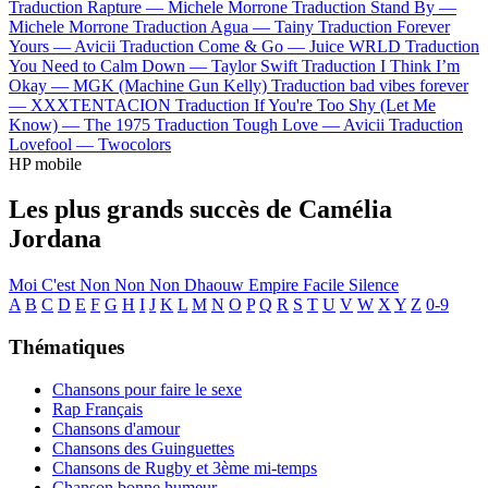
Traduction Rapture —
Michele Morrone
Traduction Stand By —
Michele Morrone
Traduction Agua —
Tainy
Traduction Forever
Yours —
Avicii
Traduction Come & Go —
Juice WRLD
Traduction
You Need to Calm Down —
Taylor Swift
Traduction I Think I’m
Okay —
MGK (Machine Gun Kelly)
Traduction bad vibes forever
—
XXXTENTACION
Traduction If You're Too Shy (Let Me
Know) —
The 1975
Traduction Tough Love —
Avicii
Traduction
Lovefool —
Twocolors
HP mobile
Les plus grands succès de Camélia
Jordana
Moi C'est
Non Non Non
Dhaouw
Empire
Facile
Silence
A
B
C
D
E
F
G
H
I
J
K
L
M
N
O
P
Q
R
S
T
U
V
W
X
Y
Z
0-9
Thématiques
Chansons pour faire le sexe
Rap Français
Chansons d'amour
Chansons des Guinguettes
Chansons de Rugby et 3ème mi-temps
Chanson bonne humeur