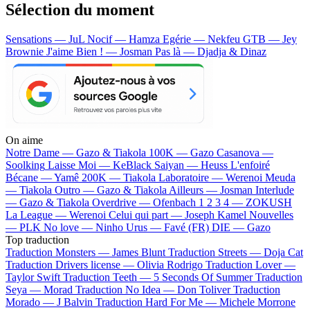
Sélection du moment
Sensations — JuL
Nocif — Hamza
Egérie — Nekfeu
GTB — Jey
Brownie
J'aime Bien ! — Josman
Pas là — Djadja & Dinaz
On aime
Notre Dame —
Gazo & Tiakola
100K —
Gazo
Casanova —
Soolking
Laisse Moi —
KeBlack
Saiyan —
Heuss L'enfoiré
Bécane —
Yamê
200K —
Tiakola
Laboratoire —
Werenoi
Meuda
—
Tiakola
Outro —
Gazo & Tiakola
Ailleurs —
Josman
Interlude
—
Gazo & Tiakola
Overdrive —
Ofenbach
1 2 3 4 —
ZOKUSH
La League —
Werenoi
Celui qui part —
Joseph Kamel
Nouvelles
—
PLK
No love —
Ninho
Urus —
Favé (FR)
DIE —
Gazo
Top traduction
Traduction Monsters —
James Blunt
Traduction Streets —
Doja Cat
Traduction Drivers license —
Olivia Rodrigo
Traduction Lover —
Taylor Swift
Traduction Teeth —
5 Seconds Of Summer
Traduction
Seya —
Morad
Traduction No Idea —
Don Toliver
Traduction
Morado —
J Balvin
Traduction Hard For Me —
Michele Morrone