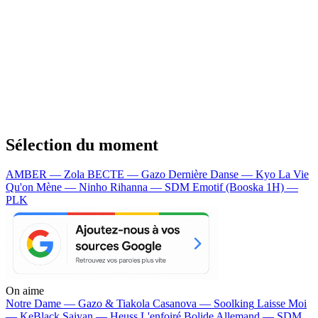
Sélection du moment
AMBER — Zola
BECTE — Gazo
Dernière Danse — Kyo
La Vie
Qu'on Mène — Ninho
Rihanna — SDM
Emotif (Booska 1H) —
PLK
On aime
Notre Dame —
Gazo & Tiakola
Casanova —
Soolking
Laisse Moi
—
KeBlack
Saiyan —
Heuss L'enfoiré
Bolide Allemand —
SDM