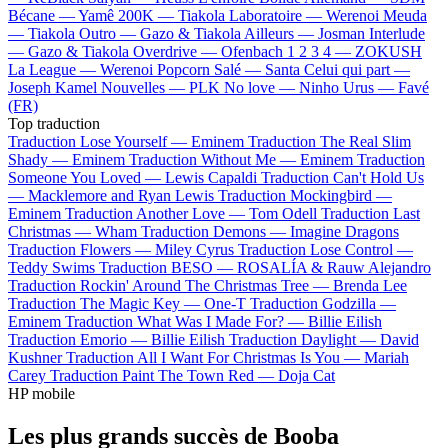
Bécane —
Yamê
200K —
Tiakola
Laboratoire —
Werenoi
Meuda
—
Tiakola
Outro —
Gazo & Tiakola
Ailleurs —
Josman
Interlude
—
Gazo & Tiakola
Overdrive —
Ofenbach
1 2 3 4 —
ZOKUSH
La League —
Werenoi
Popcorn Salé —
Santa
Celui qui part —
Joseph Kamel
Nouvelles —
PLK
No love —
Ninho
Urus —
Favé
(FR)
Top traduction
Traduction Lose Yourself —
Eminem
Traduction The Real Slim
Shady —
Eminem
Traduction Without Me —
Eminem
Traduction
Someone You Loved —
Lewis Capaldi
Traduction Can't Hold Us
—
Macklemore and Ryan Lewis
Traduction Mockingbird —
Eminem
Traduction Another Love —
Tom Odell
Traduction Last
Christmas —
Wham
Traduction Demons —
Imagine Dragons
Traduction Flowers —
Miley Cyrus
Traduction Lose Control —
Teddy Swims
Traduction BESO —
ROSALÍA & Rauw Alejandro
Traduction Rockin' Around The Christmas Tree —
Brenda Lee
Traduction The Magic Key —
One-T
Traduction Godzilla —
Eminem
Traduction What Was I Made For? —
Billie Eilish
Traduction Emorio —
Billie Eilish
Traduction Daylight —
David
Kushner
Traduction All I Want For Christmas Is You —
Mariah
Carey
Traduction Paint The Town Red —
Doja Cat
HP mobile
Les plus grands succès de Booba