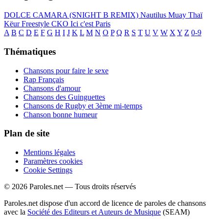
DOLCE CAMARA (SNIGHT B REMIX)
Nautilus
Muay Thaï
Këur
Freestyle CKO
Ici c'est Paris
A
B
C
D
E
F
G
H
I
J
K
L
M
N
O
P
Q
R
S
T
U
V
W
X
Y
Z
0-9
Thématiques
Chansons pour faire le sexe
Rap Français
Chansons d'amour
Chansons des Guinguettes
Chansons de Rugby et 3ème mi-temps
Chanson bonne humeur
Plan de site
Mentions légales
Paramètres cookies
Cookie Settings
© 2026 Paroles.net — Tous droits réservés
Paroles.net dispose d'un accord de licence de paroles de chansons
avec la
Société des Editeurs et Auteurs de Musique
(SEAM)