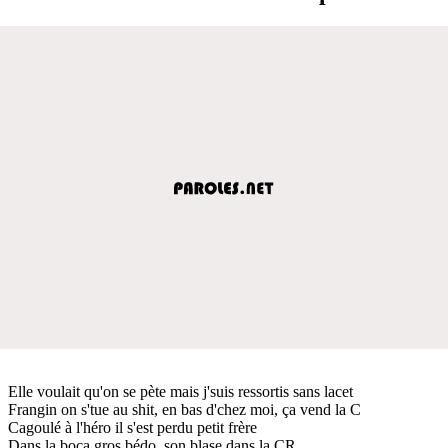
Elle voulait qu'on se pète mais j'suis ressortis sans lacet
Frangin on s'tue au shit, en bas d'chez moi, ça vend la C
Cagoulé à l'héro il s'est perdu petit frère
Dans la boca gros bédo, son blase dans la CR