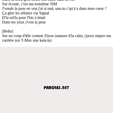
Sur écoute, c'est ma troisième SIM
J'vends la pure en vrai j'ai si mal, sais-tu c'qu'y'a dans mon cœur ?
Ça gère les affaires via Signal
D'la sel3a pour l'biz à timal
Dans tes yeux j'vois la peur
[Bello]
Sur un coup d'tête comme Zizou (amuser d'la cala), j'peux niquer ma
carrière (en T-Max une kala-la)