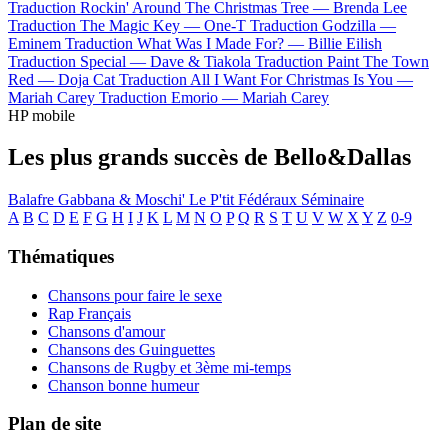
Traduction Rockin' Around The Christmas Tree —
Brenda Lee
Traduction The Magic Key —
One-T
Traduction Godzilla —
Eminem
Traduction What Was I Made For? —
Billie Eilish
Traduction Special —
Dave & Tiakola
Traduction Paint The Town
Red —
Doja Cat
Traduction All I Want For Christmas Is You —
Mariah Carey
Traduction Emorio —
Mariah Carey
HP mobile
Les plus grands succès de Bello&Dallas
Balafre
Gabbana & Moschi'
Le P'tit
Fédéraux
Séminaire
A
B
C
D
E
F
G
H
I
J
K
L
M
N
O
P
Q
R
S
T
U
V
W
X
Y
Z
0-9
Thématiques
Chansons pour faire le sexe
Rap Français
Chansons d'amour
Chansons des Guinguettes
Chansons de Rugby et 3ème mi-temps
Chanson bonne humeur
Plan de site