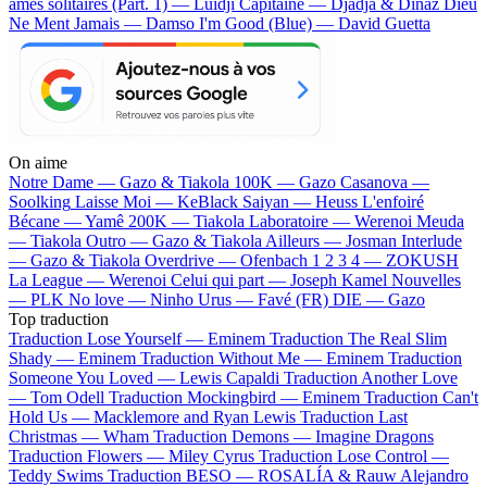
âmes solitaires (Part. 1) — Luidji
Capitaine — Djadja & Dinaz
Dieu
Ne Ment Jamais — Damso
I'm Good (Blue) — David Guetta
On aime
Notre Dame —
Gazo & Tiakola
100K —
Gazo
Casanova —
Soolking
Laisse Moi —
KeBlack
Saiyan —
Heuss L'enfoiré
Bécane —
Yamê
200K —
Tiakola
Laboratoire —
Werenoi
Meuda
—
Tiakola
Outro —
Gazo & Tiakola
Ailleurs —
Josman
Interlude
—
Gazo & Tiakola
Overdrive —
Ofenbach
1 2 3 4 —
ZOKUSH
La League —
Werenoi
Celui qui part —
Joseph Kamel
Nouvelles
—
PLK
No love —
Ninho
Urus —
Favé (FR)
DIE —
Gazo
Top traduction
Traduction Lose Yourself —
Eminem
Traduction The Real Slim
Shady —
Eminem
Traduction Without Me —
Eminem
Traduction
Someone You Loved —
Lewis Capaldi
Traduction Another Love
—
Tom Odell
Traduction Mockingbird —
Eminem
Traduction Can't
Hold Us —
Macklemore and Ryan Lewis
Traduction Last
Christmas —
Wham
Traduction Demons —
Imagine Dragons
Traduction Flowers —
Miley Cyrus
Traduction Lose Control —
Teddy Swims
Traduction BESO —
ROSALÍA & Rauw Alejandro