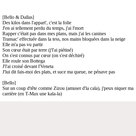
[Bello & Dallas]
Des kilos dans l'appart', c'est la folie
J'en ai tellement perdu du temps, j'ai l'mort
Rapper c'était pas dans mes plans, mais j'ai les canines
Transac' effectuée dans la tess, nos mains bloquées dans la neige
Elle m'a pas vu partir
Son cœur était par terre (j'l'ai piétiné)
On s'est connus par cœur (on s'est déchiré)
Elle roule son Bottega
J'l'ai croisé devant l'Veneta
J'lui dit fais-moi des plats, et suce ma queue, ne pénave pas
[Bello]
Sur un coup d'tête comme Zizou (amuser d'la cala), j'peux niquer ma
carrière (en T-Max une kala-la)