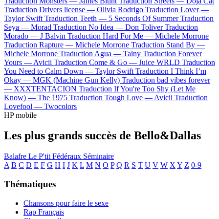
Traduction Monsters —
James Blunt
Traduction Streets —
Doja Cat
Traduction Drivers license —
Olivia Rodrigo
Traduction Lover —
Taylor Swift
Traduction Teeth —
5 Seconds Of Summer
Traduction
Seya —
Morad
Traduction No Idea —
Don Toliver
Traduction
Morado —
J Balvin
Traduction Hard For Me —
Michele Morrone
Traduction Rapture —
Michele Morrone
Traduction Stand By —
Michele Morrone
Traduction Agua —
Tainy
Traduction Forever
Yours —
Avicii
Traduction Come & Go —
Juice WRLD
Traduction
You Need to Calm Down —
Taylor Swift
Traduction I Think I’m
Okay —
MGK (Machine Gun Kelly)
Traduction bad vibes forever
—
XXXTENTACION
Traduction If You're Too Shy (Let Me
Know) —
The 1975
Traduction Tough Love —
Avicii
Traduction
Lovefool —
Twocolors
HP mobile
Les plus grands succès de Bello&Dallas
Balafre
Le P'tit
Fédéraux
Séminaire
A
B
C
D
E
F
G
H
I
J
K
L
M
N
O
P
Q
R
S
T
U
V
W
X
Y
Z
0-9
Thématiques
Chansons pour faire le sexe
Rap Français