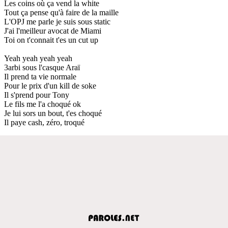
Les coins où ça vend la white
Tout ça pense qu'à faire de la maille
L'OPJ me parle je suis sous static
J'ai l'meilleur avocat de Miami
Toi on t'connait t'es un cut up
Yeah yeah yeah yeah
3arbi sous l'casque Araï
Il prend ta vie normale
Pour le prix d'un kill de soke
Il s'prend pour Tony
Le fils me l'a choqué ok
Je lui sors un bout, t'es choqué
Il paye cash, zéro, troqué