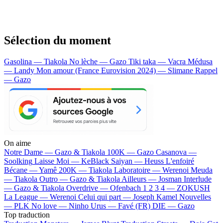
Sélection du moment
Gasolina — Tiakola
No lèche — Gazo
Tiki taka — Vacra
Médusa
— Landy
Mon amour (France Eurovision 2024) — Slimane
Rappel
— Gazo
On aime
Notre Dame —
Gazo & Tiakola
100K —
Gazo
Casanova —
Soolking
Laisse Moi —
KeBlack
Saiyan —
Heuss L'enfoiré
Bécane —
Yamê
200K —
Tiakola
Laboratoire —
Werenoi
Meuda
—
Tiakola
Outro —
Gazo & Tiakola
Ailleurs —
Josman
Interlude
—
Gazo & Tiakola
Overdrive —
Ofenbach
1 2 3 4 —
ZOKUSH
La League —
Werenoi
Celui qui part —
Joseph Kamel
Nouvelles
—
PLK
No love —
Ninho
Urus —
Favé (FR)
DIE —
Gazo
Top traduction