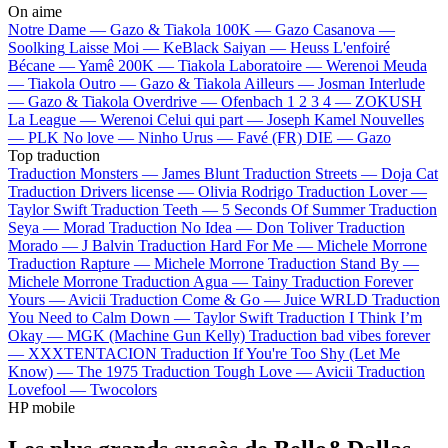
On aime
Notre Dame —
Gazo & Tiakola
100K —
Gazo
Casanova —
Soolking
Laisse Moi —
KeBlack
Saiyan —
Heuss L'enfoiré
Bécane —
Yamê
200K —
Tiakola
Laboratoire —
Werenoi
Meuda
—
Tiakola
Outro —
Gazo & Tiakola
Ailleurs —
Josman
Interlude
—
Gazo & Tiakola
Overdrive —
Ofenbach
1 2 3 4 —
ZOKUSH
La League —
Werenoi
Celui qui part —
Joseph Kamel
Nouvelles
—
PLK
No love —
Ninho
Urus —
Favé (FR)
DIE —
Gazo
Top traduction
Traduction Monsters —
James Blunt
Traduction Streets —
Doja Cat
Traduction Drivers license —
Olivia Rodrigo
Traduction Lover —
Taylor Swift
Traduction Teeth —
5 Seconds Of Summer
Traduction
Seya —
Morad
Traduction No Idea —
Don Toliver
Traduction
Morado —
J Balvin
Traduction Hard For Me —
Michele Morrone
Traduction Rapture —
Michele Morrone
Traduction Stand By —
Michele Morrone
Traduction Agua —
Tainy
Traduction Forever
Yours —
Avicii
Traduction Come & Go —
Juice WRLD
Traduction
You Need to Calm Down —
Taylor Swift
Traduction I Think I’m
Okay —
MGK (Machine Gun Kelly)
Traduction bad vibes forever
—
XXXTENTACION
Traduction If You're Too Shy (Let Me
Know) —
The 1975
Traduction Tough Love —
Avicii
Traduction
Lovefool —
Twocolors
HP mobile