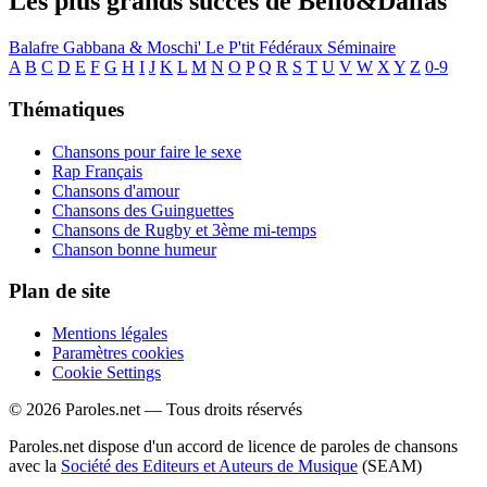
Les plus grands succès de Bello&Dallas
Balafre
Gabbana & Moschi'
Le P'tit
Fédéraux
Séminaire
A
B
C
D
E
F
G
H
I
J
K
L
M
N
O
P
Q
R
S
T
U
V
W
X
Y
Z
0-9
Thématiques
Chansons pour faire le sexe
Rap Français
Chansons d'amour
Chansons des Guinguettes
Chansons de Rugby et 3ème mi-temps
Chanson bonne humeur
Plan de site
Mentions légales
Paramètres cookies
Cookie Settings
© 2026 Paroles.net — Tous droits réservés
Paroles.net dispose d'un accord de licence de paroles de chansons
avec la
Société des Editeurs et Auteurs de Musique
(SEAM)