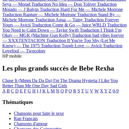
Seya —
Morad
Traduction No Idea —
Don Toliver
Traduction
Morado —
J Balvin
Traduction Hard For Me —
Michele Morrone
Traduction Rapture —
Michele Morrone
Traduction Stand By —
Michele Morrone
Traduction Agua —
Tainy
Traduction Forever
Yours —
Avicii
Traduction Come & Go —
Juice WRLD
Traduction
You Need to Calm Down —
Taylor Swift
Traduction I Think I’m
Okay —
MGK (Machine Gun Kelly)
Traduction bad vibes forever
—
XXXTENTACION
Traduction If You're Too Shy (Let Me
Know) —
The 1975
Traduction Tough Love —
Avicii
Traduction
Lovefool —
Twocolors
HP mobile
Les plus grands succès de Bebe Rexha
Chase It (Mmm Da Da Da)
I'm The Drama
Hysteria
I Like You
Better Than Me
One Day
Sad Girls
A
B
C
D
E
F
G
H
I
J
K
L
M
N
O
P
Q
R
S
T
U
V
W
X
Y
Z
0-9
Thématiques
Chansons pour faire le sexe
Rap Français
Chansons d'amour
Chansons des Guinguettes