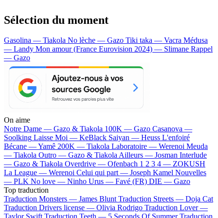
Sélection du moment
Gasolina — Tiakola
No lèche — Gazo
Tiki taka — Vacra
Médusa
— Landy
Mon amour (France Eurovision 2024) — Slimane
Rappel
— Gazo
On aime
Notre Dame —
Gazo & Tiakola
100K —
Gazo
Casanova —
Soolking
Laisse Moi —
KeBlack
Saiyan —
Heuss L'enfoiré
Bécane —
Yamê
200K —
Tiakola
Laboratoire —
Werenoi
Meuda
—
Tiakola
Outro —
Gazo & Tiakola
Ailleurs —
Josman
Interlude
—
Gazo & Tiakola
Overdrive —
Ofenbach
1 2 3 4 —
ZOKUSH
La League —
Werenoi
Celui qui part —
Joseph Kamel
Nouvelles
—
PLK
No love —
Ninho
Urus —
Favé (FR)
DIE —
Gazo
Top traduction
Traduction Monsters —
James Blunt
Traduction Streets —
Doja Cat
Traduction Drivers license —
Olivia Rodrigo
Traduction Lover —
Taylor Swift
Traduction Teeth —
5 Seconds Of Summer
Traduction