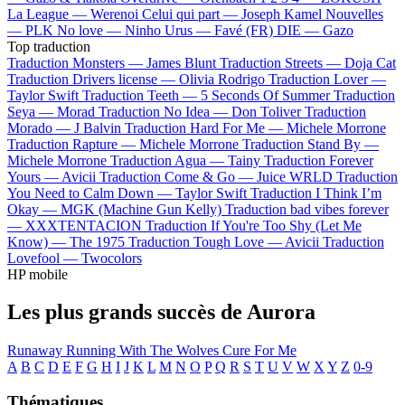
La League —
Werenoi
Celui qui part —
Joseph Kamel
Nouvelles
—
PLK
No love —
Ninho
Urus —
Favé (FR)
DIE —
Gazo
Top traduction
Traduction Monsters —
James Blunt
Traduction Streets —
Doja Cat
Traduction Drivers license —
Olivia Rodrigo
Traduction Lover —
Taylor Swift
Traduction Teeth —
5 Seconds Of Summer
Traduction
Seya —
Morad
Traduction No Idea —
Don Toliver
Traduction
Morado —
J Balvin
Traduction Hard For Me —
Michele Morrone
Traduction Rapture —
Michele Morrone
Traduction Stand By —
Michele Morrone
Traduction Agua —
Tainy
Traduction Forever
Yours —
Avicii
Traduction Come & Go —
Juice WRLD
Traduction
You Need to Calm Down —
Taylor Swift
Traduction I Think I’m
Okay —
MGK (Machine Gun Kelly)
Traduction bad vibes forever
—
XXXTENTACION
Traduction If You're Too Shy (Let Me
Know) —
The 1975
Traduction Tough Love —
Avicii
Traduction
Lovefool —
Twocolors
HP mobile
Les plus grands succès de Aurora
Runaway
Running With The Wolves
Cure For Me
A
B
C
D
E
F
G
H
I
J
K
L
M
N
O
P
Q
R
S
T
U
V
W
X
Y
Z
0-9
Thématiques