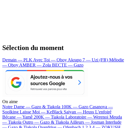
Sélection du moment
Demain — PLK
Avec Toi — Oboy
Akrapo 7 — Uzi (FR)
Mélodie
— Oboy
AMBER — Zola
BECTE — Gazo
On aime
Notre Dame —
Gazo & Tiakola
100K —
Gazo
Casanova —
Soolking
Laisse Moi —
KeBlack
Saiyan —
Heuss L'enfoiré
Bécane —
Yamê
200K —
Tiakola
Laboratoire —
Werenoi
Meuda
—
Tiakola
Outro —
Gazo & Tiakola
Ailleurs —
Josman
Interlude
—
Gazo & Tiakola
Overdrive —
Ofenbach
1 2 3 4 —
ZOKUSH