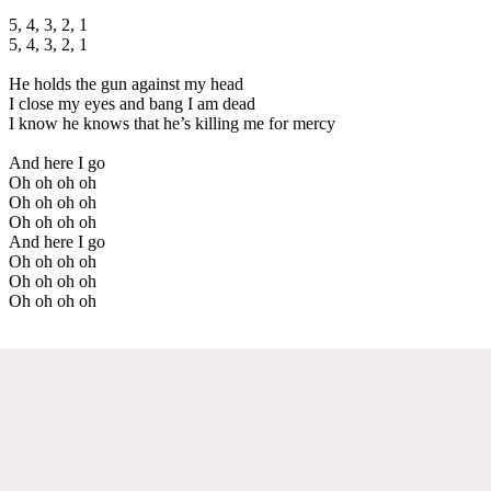
5, 4, 3, 2, 1
5, 4, 3, 2, 1
He holds the gun against my head
I close my eyes and bang I am dead
I know he knows that he’s killing me for mercy
And here I go
Oh oh oh oh
Oh oh oh oh
Oh oh oh oh
And here I go
Oh oh oh oh
Oh oh oh oh
Oh oh oh oh