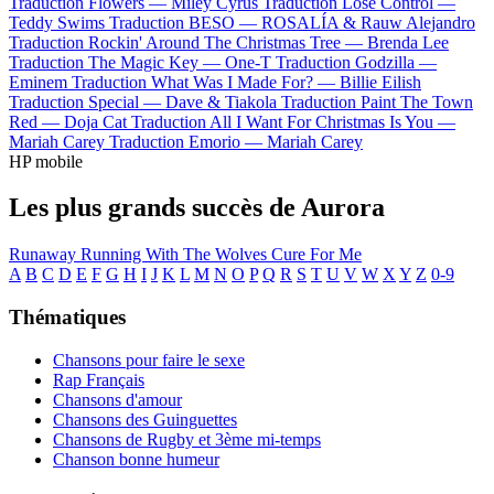
Traduction Flowers —
Miley Cyrus
Traduction Lose Control —
Teddy Swims
Traduction BESO —
ROSALÍA & Rauw Alejandro
Traduction Rockin' Around The Christmas Tree —
Brenda Lee
Traduction The Magic Key —
One-T
Traduction Godzilla —
Eminem
Traduction What Was I Made For? —
Billie Eilish
Traduction Special —
Dave & Tiakola
Traduction Paint The Town
Red —
Doja Cat
Traduction All I Want For Christmas Is You —
Mariah Carey
Traduction Emorio —
Mariah Carey
HP mobile
Les plus grands succès de Aurora
Runaway
Running With The Wolves
Cure For Me
A
B
C
D
E
F
G
H
I
J
K
L
M
N
O
P
Q
R
S
T
U
V
W
X
Y
Z
0-9
Thématiques
Chansons pour faire le sexe
Rap Français
Chansons d'amour
Chansons des Guinguettes
Chansons de Rugby et 3ème mi-temps
Chanson bonne humeur