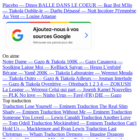
Placebo — Dinos
BALLE DANS LE COEUR — Ikaz Boi
M3lo
— Tiakola
Oublie-le — Dadju
Dépassé — Nuit Incolore
J't'emmène
Au Vent — Louise Attaque
On aime
Notre Dame —
Gazo & Tiakola
100K —
Gazo
Casanova —
Soolking
Laisse Moi —
KeBlack
Saiyan —
Heuss L'enfoiré
Bécane —
Yamê
200K —
Tiakola
Laboratoire —
Werenoi
Meuda
—
Tiakola
Outro —
Gazo & Tiakola
Ailleurs —
Josman
Interlude
—
Gazo & Tiakola
Overdrive —
Ofenbach
1 2 3 4 —
ZOKUSH
La League —
Werenoi
Celui qui part —
Joseph Kamel
Nouvelles
—
PLK
No love —
Ninho
Urus —
Favé (FR)
DIE —
Gazo
Top traduction
Traduction Lose Yourself —
Eminem
Traduction The Real Slim
Shady —
Eminem
Traduction Without Me —
Eminem
Traduction
Someone You Loved —
Lewis Capaldi
Traduction Another Love
—
Tom Odell
Traduction Mockingbird —
Eminem
Traduction Can't
Hold Us —
Macklemore and Ryan Lewis
Traduction Last
Christmas —
Wham
Traduction Demons —
Imagine Dragons