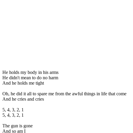
He holds my body in his arms
He didn't mean to do no harm
And he holds me tight
Oh, he did it all to spare me from the awful things in life that come
And he cries and cries
5, 4, 3, 2, 1
5, 4, 3, 2, 1
The gun is gone
And so am I