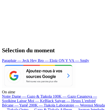
Sélection du moment
Parapluie — Jeck
Hey Bro — Eloïz
ON Y VA — Smily
On aime
Notre Dame —
Gazo & Tiakola
100K —
Gazo
Casanova —
Soolking
Laisse Moi —
KeBlack
Saiyan —
Heuss L'enfoiré
Bécane —
Yamê
200K —
Tiakola
Laboratoire —
Werenoi
Meuda
—
Tiakola
Outro —
Gazo & Tiakola
Ailleurs —
Josman
Interlude