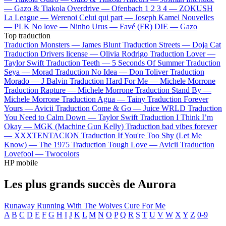
—
Gazo & Tiakola
Overdrive —
Ofenbach
1 2 3 4 —
ZOKUSH
La League —
Werenoi
Celui qui part —
Joseph Kamel
Nouvelles
—
PLK
No love —
Ninho
Urus —
Favé (FR)
DIE —
Gazo
Top traduction
Traduction Monsters —
James Blunt
Traduction Streets —
Doja Cat
Traduction Drivers license —
Olivia Rodrigo
Traduction Lover —
Taylor Swift
Traduction Teeth —
5 Seconds Of Summer
Traduction
Seya —
Morad
Traduction No Idea —
Don Toliver
Traduction
Morado —
J Balvin
Traduction Hard For Me —
Michele Morrone
Traduction Rapture —
Michele Morrone
Traduction Stand By —
Michele Morrone
Traduction Agua —
Tainy
Traduction Forever
Yours —
Avicii
Traduction Come & Go —
Juice WRLD
Traduction
You Need to Calm Down —
Taylor Swift
Traduction I Think I’m
Okay —
MGK (Machine Gun Kelly)
Traduction bad vibes forever
—
XXXTENTACION
Traduction If You're Too Shy (Let Me
Know) —
The 1975
Traduction Tough Love —
Avicii
Traduction
Lovefool —
Twocolors
HP mobile
Les plus grands succès de Aurora
Runaway
Running With The Wolves
Cure For Me
A
B
C
D
E
F
G
H
I
J
K
L
M
N
O
P
Q
R
S
T
U
V
W
X
Y
Z
0-9