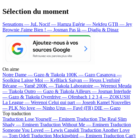
Sélection du moment
Sensations — JuL
Nocif — Hamza
Egérie — Nekfeu
GTB — Jey
Brownie
J'aime Bien ! — Josman
Pas là — Djadja & Dinaz
On aime
Notre Dame —
Gazo & Tiakola
100K —
Gazo
Casanova —
Soolking
Laisse Moi —
KeBlack
Saiyan —
Heuss L'enfoiré
Bécane —
Yamê
200K —
Tiakola
Laboratoire —
Werenoi
Meuda
—
Tiakola
Outro —
Gazo & Tiakola
Ailleurs —
Josman
Interlude
—
Gazo & Tiakola
Overdrive —
Ofenbach
1 2 3 4 —
ZOKUSH
La League —
Werenoi
Celui qui part —
Joseph Kamel
Nouvelles
—
PLK
No love —
Ninho
Urus —
Favé (FR)
DIE —
Gazo
Top traduction
Traduction Lose Yourself —
Eminem
Traduction The Real Slim
Shady —
Eminem
Traduction Without Me —
Eminem
Traduction
Someone You Loved —
Lewis Capaldi
Traduction Another Love
—
Tom Odell
Traduction Mockingbird —
Eminem
Traduction Can't