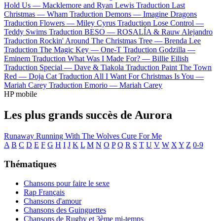
Hold Us —
Macklemore and Ryan Lewis
Traduction Last
Christmas —
Wham
Traduction Demons —
Imagine Dragons
Traduction Flowers —
Miley Cyrus
Traduction Lose Control —
Teddy Swims
Traduction BESO —
ROSALÍA & Rauw Alejandro
Traduction Rockin' Around The Christmas Tree —
Brenda Lee
Traduction The Magic Key —
One-T
Traduction Godzilla —
Eminem
Traduction What Was I Made For? —
Billie Eilish
Traduction Special —
Dave & Tiakola
Traduction Paint The Town
Red —
Doja Cat
Traduction All I Want For Christmas Is You —
Mariah Carey
Traduction Emorio —
Mariah Carey
HP mobile
Les plus grands succès de Aurora
Runaway
Running With The Wolves
Cure For Me
A
B
C
D
E
F
G
H
I
J
K
L
M
N
O
P
Q
R
S
T
U
V
W
X
Y
Z
0-9
Thématiques
Chansons pour faire le sexe
Rap Français
Chansons d'amour
Chansons des Guinguettes
Chansons de Rugby et 3ème mi-temps