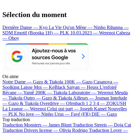
Sélection du moment
Dernière Danse — Kyo
La Vie Qu'on Mène — Ninho
Rihanna —
SDM
Emotif (Booska 1H) — PLK
10.03.2023 — Werenoi
Cabeza
— Oboy
On aime
Notre Dame —
Gazo & Tiakola
100K —
Gazo
Casanova —
Soolking
Laisse Moi —
KeBlack
Saiyan —
Heuss L'enfoiré
Bécane —
Yamê
200K —
Tiakola
Laboratoire —
Werenoi
Meuda
—
Tiakola
Outro —
Gazo & Tiakola
Ailleurs —
Josman
Interlude
—
Gazo & Tiakola
Overdrive —
Ofenbach
1 2 3 4 —
ZOKUSH
La League —
Werenoi
Celui qui part —
Joseph Kamel
Nouvelles
—
PLK
No love —
Ninho
Urus —
Favé (FR)
DIE —
Gazo
Top traduction
Traduction Monsters —
James Blunt
Traduction Streets —
Doja Cat
Traduction Drivers license —
Olivia Rodrigo
Traduction Lover —