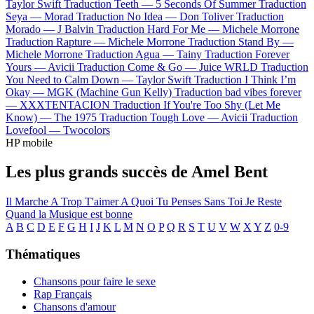
Taylor Swift
Traduction Teeth —
5 Seconds Of Summer
Traduction
Seya —
Morad
Traduction No Idea —
Don Toliver
Traduction
Morado —
J Balvin
Traduction Hard For Me —
Michele Morrone
Traduction Rapture —
Michele Morrone
Traduction Stand By —
Michele Morrone
Traduction Agua —
Tainy
Traduction Forever
Yours —
Avicii
Traduction Come & Go —
Juice WRLD
Traduction
You Need to Calm Down —
Taylor Swift
Traduction I Think I’m
Okay —
MGK (Machine Gun Kelly)
Traduction bad vibes forever
—
XXXTENTACION
Traduction If You're Too Shy (Let Me
Know) —
The 1975
Traduction Tough Love —
Avicii
Traduction
Lovefool —
Twocolors
HP mobile
Les plus grands succès de Amel Bent
Il Marche
A Trop T'aimer
A Quoi Tu Penses
Sans Toi
Je Reste
Quand la Musique est bonne
A
B
C
D
E
F
G
H
I
J
K
L
M
N
O
P
Q
R
S
T
U
V
W
X
Y
Z
0-9
Thématiques
Chansons pour faire le sexe
Rap Français
Chansons d'amour