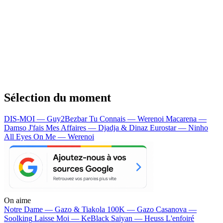
Sélection du moment
DIS-MOI — Guy2Bezbar
Tu Connais — Werenoi
Macarena —
Damso
J'fais Mes Affaires — Djadja & Dinaz
Eurostar — Ninho
All Eyes On Me — Werenoi
On aime
Notre Dame —
Gazo & Tiakola
100K —
Gazo
Casanova —
Soolking
Laisse Moi —
KeBlack
Saiyan —
Heuss L'enfoiré