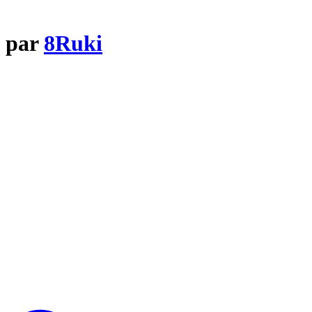
p par
8Ruki