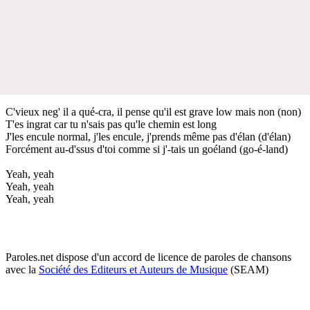
C'vieux neg' il a qué-cra, il pense qu'il est grave low mais non (non)
T'es ingrat car tu n'sais pas qu'le chemin est long
J'les encule normal, j'les encule, j'prends même pas d'élan (d'élan)
Forcément au-d'ssus d'toi comme si j'-tais un goéland (go-é-land)
Yeah, yeah
Yeah, yeah
Yeah, yeah
Paroles.net dispose d'un accord de licence de paroles de chansons
avec la
Société des Editeurs et Auteurs de Musique
(SEAM)