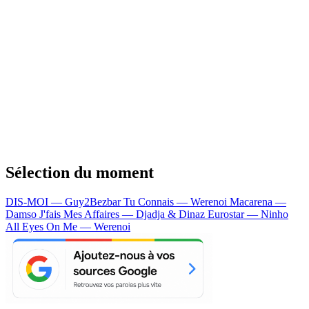
Sélection du moment
DIS-MOI — Guy2Bezbar
Tu Connais — Werenoi
Macarena —
Damso
J'fais Mes Affaires — Djadja & Dinaz
Eurostar — Ninho
All Eyes On Me — Werenoi