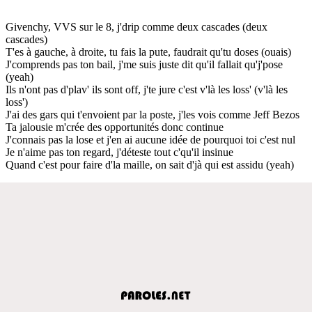
Givenchy, VVS sur le 8, j'drip comme deux cascades (deux
cascades)
T'es à gauche, à droite, tu fais la pute, faudrait qu'tu doses (ouais)
J'comprends pas ton bail, j'me suis juste dit qu'il fallait qu'j'pose
(yeah)
Ils n'ont pas d'plav' ils sont off, j'te jure c'est v'là les loss' (v'là les
loss')
J'ai des gars qui t'envoient par la poste, j'les vois comme Jeff Bezos
Ta jalousie m'crée des opportunités donc continue
J'connais pas la lose et j'en ai aucune idée de pourquoi toi c'est nul
Je n'aime pas ton regard, j'déteste tout c'qu'il insinue
Quand c'est pour faire d'la maille, on sait d'jà qui est assidu (yeah)