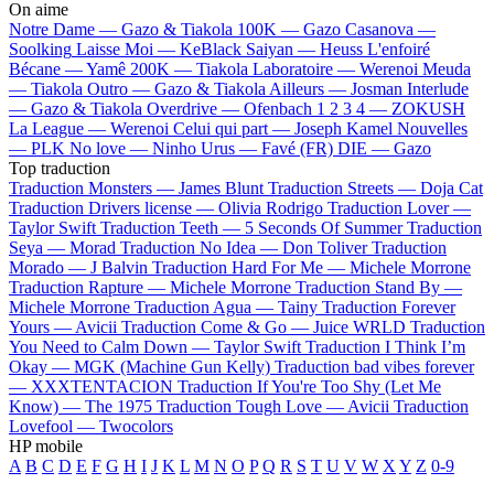
On aime
Notre Dame —
Gazo & Tiakola
100K —
Gazo
Casanova —
Soolking
Laisse Moi —
KeBlack
Saiyan —
Heuss L'enfoiré
Bécane —
Yamê
200K —
Tiakola
Laboratoire —
Werenoi
Meuda
—
Tiakola
Outro —
Gazo & Tiakola
Ailleurs —
Josman
Interlude
—
Gazo & Tiakola
Overdrive —
Ofenbach
1 2 3 4 —
ZOKUSH
La League —
Werenoi
Celui qui part —
Joseph Kamel
Nouvelles
—
PLK
No love —
Ninho
Urus —
Favé (FR)
DIE —
Gazo
Top traduction
Traduction Monsters —
James Blunt
Traduction Streets —
Doja Cat
Traduction Drivers license —
Olivia Rodrigo
Traduction Lover —
Taylor Swift
Traduction Teeth —
5 Seconds Of Summer
Traduction
Seya —
Morad
Traduction No Idea —
Don Toliver
Traduction
Morado —
J Balvin
Traduction Hard For Me —
Michele Morrone
Traduction Rapture —
Michele Morrone
Traduction Stand By —
Michele Morrone
Traduction Agua —
Tainy
Traduction Forever
Yours —
Avicii
Traduction Come & Go —
Juice WRLD
Traduction
You Need to Calm Down —
Taylor Swift
Traduction I Think I’m
Okay —
MGK (Machine Gun Kelly)
Traduction bad vibes forever
—
XXXTENTACION
Traduction If You're Too Shy (Let Me
Know) —
The 1975
Traduction Tough Love —
Avicii
Traduction
Lovefool —
Twocolors
HP mobile
A
B
C
D
E
F
G
H
I
J
K
L
M
N
O
P
Q
R
S
T
U
V
W
X
Y
Z
0-9