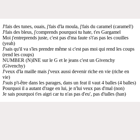
J'fais des tunes, ouais, j'fais d'la moula, j'fais du caramel (caramel!)
J'fais des bleus, j'comprends pourquoi tu hate, t'es Gargamel
Moi j'entreprends juste, c'est pas d'ma faute s't'as pas les couilles
(yeah)
J'sais qu'il va s'les prendre même si c'est pas moi qui rend les coups
(rend les coups)
NUMBER (N)INE sur le G et le jeans c'est un Givenchy
(Givenchy)
J'veux d'la maille mais j'veux aussi devenir riche en vie (riche en
vie)
J'suis p't-être dans les parages, dans un feat il vaut 4 balles (4 balles)
Pourquoi il a autant d'rage en lui, je n'lui veux pas d'mal (non)
Je sais pourquoi t'es aigri car tu n'as pas d'eu', pas d'talles (han)