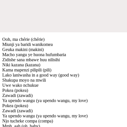
Ooh, ma chérie (chérie)
Miunji ya baridi wanikomea
Geuka makini (makini)
Macho yangu ye huona hufumbaria
Zidishe sana mbawe huu nilisihi
Niki kazana (kazana)
Kama mapenzi pilipili (pili)
Lako laniwasha in a good way (good way)
Shakupa moyo na mwili
Uwe wako nchukue
Pokea (pokea)
Zawadi (zawadi)
Ya upendo wangu (ya upendo wangu, my love)
Pokea (pokea)
Zawadi (zawadi)
Ya upendo wangu (ya upendo wangu, my love)
Njo tucheke compa (compa)
Mmh, aah (oh, baby)