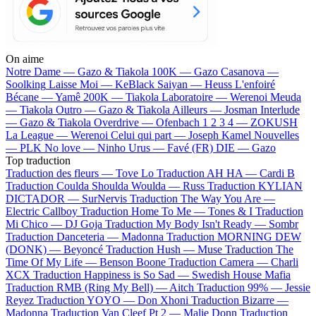
On aime
Notre Dame —
Gazo & Tiakola
100K —
Gazo
Casanova —
Soolking
Laisse Moi —
KeBlack
Saiyan —
Heuss L'enfoiré
Bécane —
Yamê
200K —
Tiakola
Laboratoire —
Werenoi
Meuda
—
Tiakola
Outro —
Gazo & Tiakola
Ailleurs —
Josman
Interlude
—
Gazo & Tiakola
Overdrive —
Ofenbach
1 2 3 4 —
ZOKUSH
La League —
Werenoi
Celui qui part —
Joseph Kamel
Nouvelles
—
PLK
No love —
Ninho
Urus —
Favé (FR)
DIE —
Gazo
Top traduction
Traduction des fleurs —
Tove Lo
Traduction AH HA —
Cardi B
Traduction Coulda Shoulda Woulda —
Russ
Traduction KYLIAN
DICTADOR —
SurNervis
Traduction The Way You Are —
Electric Callboy
Traduction Home To Me —
Tones & I
Traduction
Mi Chico —
DJ Goja
Traduction My Body Isn't Ready —
Sombr
Traduction Danceteria —
Madonna
Traduction MORNING DEW
(DONK) —
Beyoncé
Traduction Hush —
Muse
Traduction The
Time Of My Life —
Benson Boone
Traduction Camera —
Charli
XCX
Traduction Happiness is So Sad —
Swedish House Mafia
Traduction RMB (Ring My Bell) —
Aitch
Traduction 99% —
Jessie
Reyez
Traduction YOYO —
Don Xhoni
Traduction Bizarre —
Madonna
Traduction Van Cleef Pt 2 —
Malie Donn
Traduction