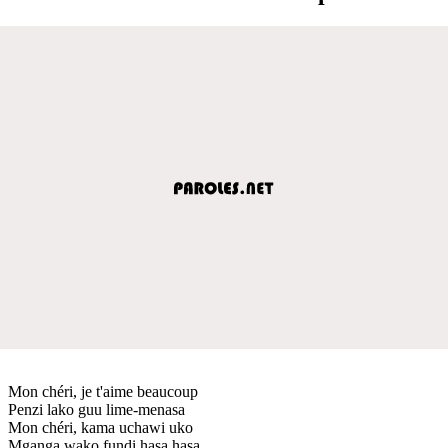
Mon chéri, je t'aime beaucoup
Penzi lako guu lime-menasa
Mon chéri, kama uchawi uko
Mganga wako fundi hasa hasa