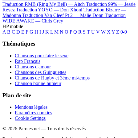
Traduction RMB (Ring My Bell) —
Aitch
Traduction 99% —
Jessie
Reyez
Traduction YOYO —
Don Xhoni
Traduction Bizarre —
Madonna
Traduction Van Cleef Pt 2 —
Malie Donn
Traduction
WIDE AWAKE —
Chris Grey
HP mobile
A
B
C
D
E
F
G
H
I
J
K
L
M
N
O
P
Q
R
S
T
U
V
W
X
Y
Z
0-9
Thématiques
Chansons pour faire le sexe
Rap Français
Chansons d'amour
Chansons des Guinguettes
Chansons de Rugby et 3ème mi-temps
Chanson bonne humeur
Plan de site
Mentions légales
Paramètres cookies
Cookie Settings
© 2026 Paroles.net — Tous droits réservés