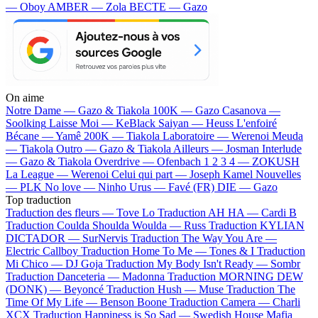
— Oboy
AMBER — Zola
BECTE — Gazo
On aime
Notre Dame —
Gazo & Tiakola
100K —
Gazo
Casanova —
Soolking
Laisse Moi —
KeBlack
Saiyan —
Heuss L'enfoiré
Bécane —
Yamê
200K —
Tiakola
Laboratoire —
Werenoi
Meuda
—
Tiakola
Outro —
Gazo & Tiakola
Ailleurs —
Josman
Interlude
—
Gazo & Tiakola
Overdrive —
Ofenbach
1 2 3 4 —
ZOKUSH
La League —
Werenoi
Celui qui part —
Joseph Kamel
Nouvelles
—
PLK
No love —
Ninho
Urus —
Favé (FR)
DIE —
Gazo
Top traduction
Traduction des fleurs —
Tove Lo
Traduction AH HA —
Cardi B
Traduction Coulda Shoulda Woulda —
Russ
Traduction KYLIAN
DICTADOR —
SurNervis
Traduction The Way You Are —
Electric Callboy
Traduction Home To Me —
Tones & I
Traduction
Mi Chico —
DJ Goja
Traduction My Body Isn't Ready —
Sombr
Traduction Danceteria —
Madonna
Traduction MORNING DEW
(DONK) —
Beyoncé
Traduction Hush —
Muse
Traduction The
Time Of My Life —
Benson Boone
Traduction Camera —
Charli
XCX
Traduction Happiness is So Sad —
Swedish House Mafia