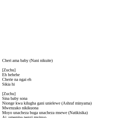
Cheri ama baby (Nani nikuite)
[Zuchu]
Eh hehehe
Cherie na ngai eh
Sikia hi
[Zuchu]
Sina baby sona
Nionge kwa kilugha gani unielewe (Ashraf minyama)
Mwenzako nikikuona
Moyo unacheza buga unacheza msewe (Natikisika)
Ai, umenipa penzi mvinyo