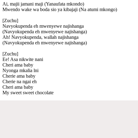
Ai, majii jamani maji (Yanaufata mkondo)
Mwendo wake wa boda sio ya kibajaji (Na atumi mkongo)
[Zuchu]
Navyokupenda eh mwenyewe najishanga
(Navyokupenda eh mwenyewe najishanga)
Ah! Navyokupenda, wallah najishanga
(Navyokupenda eh mwenyewe najishanga)
[Zuchu]
Ee! Asa nikwite nani
Cheri ama baby
Nyonga mkalia lni
Cherie ama baby
Cherie na ngai eh
Cheri ama baby
My sweet sweet chocolate