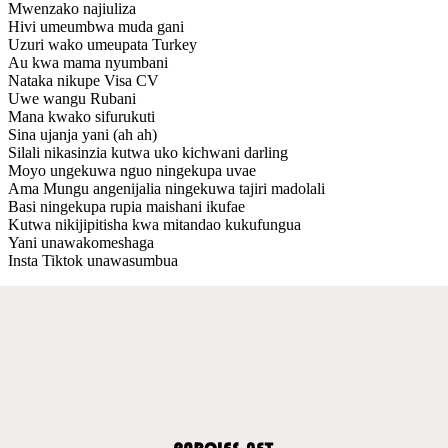
Mwenzako najiuliza
Hivi umeumbwa muda gani
Uzuri wako umeupata Turkey
Au kwa mama nyumbani
Nataka nikupe Visa CV
Uwe wangu Rubani
Mana kwako sifurukuti
Sina ujanja yani (ah ah)
Silali nikasinzia kutwa uko kichwani darling
Moyo ungekuwa nguo ningekupa uvae
Ama Mungu angenijalia ningekuwa tajiri madolali
Basi ningekupa rupia maishani ikufae
Kutwa nikijipitisha kwa mitandao kukufungua
Yani unawakomeshaga
Insta Tiktok unawasumbua