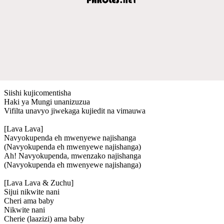
Siishi kujicomentisha
Haki ya Mungi unanizuzua
Vifilta unavyo jiwekaga kujiedit na vimauwa
[Lava Lava]
Navyokupenda eh mwenyewe najishanga
(Navyokupenda eh mwenyewe najishanga)
Ah! Navyokupenda, mwenzako najishanga
(Navyokupenda eh mwenyewe najishanga)
[Lava Lava & Zuchu]
Sijui nikwite nani
Cheri ama baby
Nikwite nani
Cherie (laazizi) ama baby