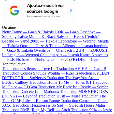
On aime
Notre Dame —
Gazo & Tiakola
100K —
Gazo
Casanova —
Soolking
Laisse Moi —
KeBlack
Saiyan —
Heuss L'enfoiré
Bécane —
Yamê
200K —
Tiakola
Laboratoire —
Werenoi
Meuda
—
Tiakola
Outro —
Gazo & Tiakola
Ailleurs —
Josman
Interlude
—
Gazo & Tiakola
Overdrive —
Ofenbach
1 2 3 4 —
ZOKUSH
La League —
Werenoi
Celui qui part —
Joseph Kamel
Nouvelles
—
PLK
No love —
Ninho
Urus —
Favé (FR)
DIE —
Gazo
Top traduction
Traduction des fleurs —
Tove Lo
Traduction AH HA —
Cardi B
Traduction Coulda Shoulda Woulda —
Russ
Traduction KYLIAN
DICTADOR —
SurNervis
Traduction The Way You Are —
Electric Callboy
Traduction Home To Me —
Tones & I
Traduction
Mi Chico —
DJ Goja
Traduction My Body Isn't Ready —
Sombr
Traduction Danceteria —
Madonna
Traduction MORNING DEW
(DONK) —
Beyoncé
Traduction Hush —
Muse
Traduction The
Time Of My Life —
Benson Boone
Traduction Camera —
Charli
XCX
Traduction Happiness is So Sad —
Swedish House Mafia
Traduction RMB (Ring My Bell) —
Aitch
Traduction 99% —
Jessie