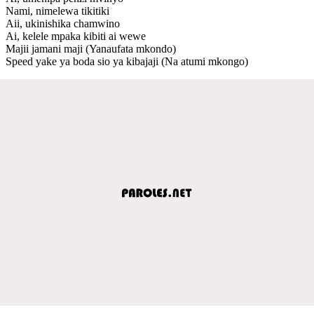
Nami, nimelewa tikitiki
Aii, ukinishika chamwino
Ai, kelele mpaka kibiti ai wewe
Majii jamani maji (Yanaufata mkondo)
Speed yake ya boda sio ya kibajaji (Na atumi mkongo)