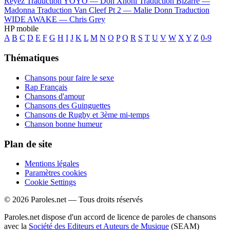
Reyez
Traduction YOYO —
Don Xhoni
Traduction Bizarre —
Madonna
Traduction Van Cleef Pt 2 —
Malie Donn
Traduction
WIDE AWAKE —
Chris Grey
HP mobile
A
B
C
D
E
F
G
H
I
J
K
L
M
N
O
P
Q
R
S
T
U
V
W
X
Y
Z
0-9
Thématiques
Chansons pour faire le sexe
Rap Français
Chansons d'amour
Chansons des Guinguettes
Chansons de Rugby et 3ème mi-temps
Chanson bonne humeur
Plan de site
Mentions légales
Paramètres cookies
Cookie Settings
© 2026 Paroles.net — Tous droits réservés
Paroles.net dispose d'un accord de licence de paroles de chansons
avec la
Société des Editeurs et Auteurs de Musique
(SEAM)