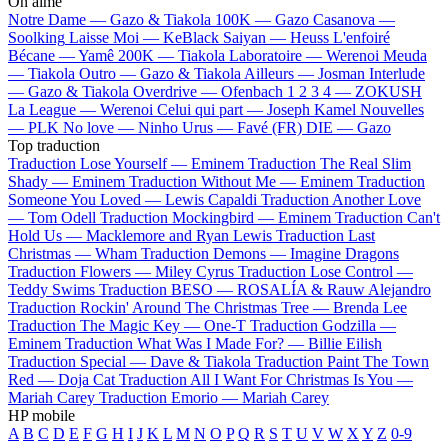
On aime
Notre Dame —
Gazo & Tiakola
100K —
Gazo
Casanova —
Soolking
Laisse Moi —
KeBlack
Saiyan —
Heuss L'enfoiré
Bécane —
Yamê
200K —
Tiakola
Laboratoire —
Werenoi
Meuda
—
Tiakola
Outro —
Gazo & Tiakola
Ailleurs —
Josman
Interlude
—
Gazo & Tiakola
Overdrive —
Ofenbach
1 2 3 4 —
ZOKUSH
La League —
Werenoi
Celui qui part —
Joseph Kamel
Nouvelles
—
PLK
No love —
Ninho
Urus —
Favé (FR)
DIE —
Gazo
Top traduction
Traduction Lose Yourself —
Eminem
Traduction The Real Slim
Shady —
Eminem
Traduction Without Me —
Eminem
Traduction
Someone You Loved —
Lewis Capaldi
Traduction Another Love
—
Tom Odell
Traduction Mockingbird —
Eminem
Traduction Can't
Hold Us —
Macklemore and Ryan Lewis
Traduction Last
Christmas —
Wham
Traduction Demons —
Imagine Dragons
Traduction Flowers —
Miley Cyrus
Traduction Lose Control —
Teddy Swims
Traduction BESO —
ROSALÍA & Rauw Alejandro
Traduction Rockin' Around The Christmas Tree —
Brenda Lee
Traduction The Magic Key —
One-T
Traduction Godzilla —
Eminem
Traduction What Was I Made For? —
Billie Eilish
Traduction Special —
Dave & Tiakola
Traduction Paint The Town
Red —
Doja Cat
Traduction All I Want For Christmas Is You —
Mariah Carey
Traduction Emorio —
Mariah Carey
HP mobile
A
B
C
D
E
F
G
H
I
J
K
L
M
N
O
P
Q
R
S
T
U
V
W
X
Y
Z
0-9