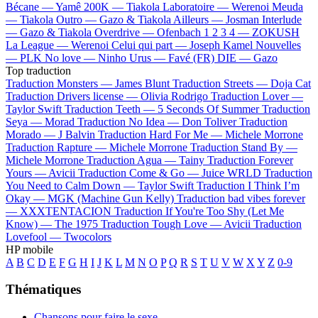
Bécane —
Yamê
200K —
Tiakola
Laboratoire —
Werenoi
Meuda
—
Tiakola
Outro —
Gazo & Tiakola
Ailleurs —
Josman
Interlude
—
Gazo & Tiakola
Overdrive —
Ofenbach
1 2 3 4 —
ZOKUSH
La League —
Werenoi
Celui qui part —
Joseph Kamel
Nouvelles
—
PLK
No love —
Ninho
Urus —
Favé (FR)
DIE —
Gazo
Top traduction
Traduction Monsters —
James Blunt
Traduction Streets —
Doja Cat
Traduction Drivers license —
Olivia Rodrigo
Traduction Lover —
Taylor Swift
Traduction Teeth —
5 Seconds Of Summer
Traduction
Seya —
Morad
Traduction No Idea —
Don Toliver
Traduction
Morado —
J Balvin
Traduction Hard For Me —
Michele Morrone
Traduction Rapture —
Michele Morrone
Traduction Stand By —
Michele Morrone
Traduction Agua —
Tainy
Traduction Forever
Yours —
Avicii
Traduction Come & Go —
Juice WRLD
Traduction
You Need to Calm Down —
Taylor Swift
Traduction I Think I’m
Okay —
MGK (Machine Gun Kelly)
Traduction bad vibes forever
—
XXXTENTACION
Traduction If You're Too Shy (Let Me
Know) —
The 1975
Traduction Tough Love —
Avicii
Traduction
Lovefool —
Twocolors
HP mobile
A
B
C
D
E
F
G
H
I
J
K
L
M
N
O
P
Q
R
S
T
U
V
W
X
Y
Z
0-9
Thématiques
Chansons pour faire le sexe