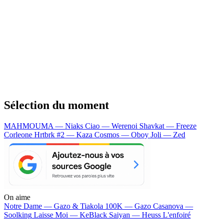
Sélection du moment
MAHMOUMA — Niaks
Ciao — Werenoi
Shavkat — Freeze
Corleone
Hrtbrk #2 — Kaza
Cosmos — Oboy
Joli — Zed
On aime
Notre Dame —
Gazo & Tiakola
100K —
Gazo
Casanova —
Soolking
Laisse Moi —
KeBlack
Saiyan —
Heuss L'enfoiré