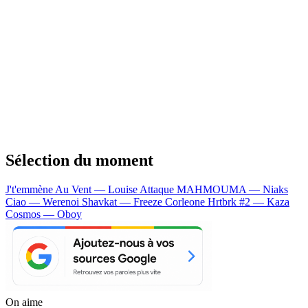
Sélection du moment
J't'emmène Au Vent — Louise Attaque
MAHMOUMA — Niaks
Ciao — Werenoi
Shavkat — Freeze Corleone
Hrtbrk #2 — Kaza
Cosmos — Oboy
On aime