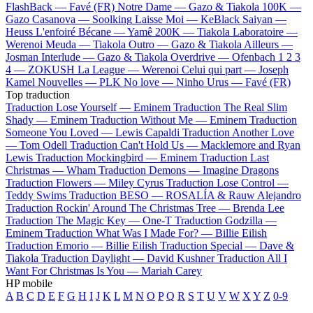
FlashBack —
Favé (FR)
Notre Dame —
Gazo & Tiakola
100K —
Gazo
Casanova —
Soolking
Laisse Moi —
KeBlack
Saiyan —
Heuss L'enfoiré
Bécane —
Yamê
200K —
Tiakola
Laboratoire —
Werenoi
Meuda —
Tiakola
Outro —
Gazo & Tiakola
Ailleurs —
Josman
Interlude —
Gazo & Tiakola
Overdrive —
Ofenbach
1 2 3
4 —
ZOKUSH
La League —
Werenoi
Celui qui part —
Joseph
Kamel
Nouvelles —
PLK
No love —
Ninho
Urus —
Favé (FR)
Top traduction
Traduction Lose Yourself —
Eminem
Traduction The Real Slim
Shady —
Eminem
Traduction Without Me —
Eminem
Traduction
Someone You Loved —
Lewis Capaldi
Traduction Another Love
—
Tom Odell
Traduction Can't Hold Us —
Macklemore and Ryan
Lewis
Traduction Mockingbird —
Eminem
Traduction Last
Christmas —
Wham
Traduction Demons —
Imagine Dragons
Traduction Flowers —
Miley Cyrus
Traduction Lose Control —
Teddy Swims
Traduction BESO —
ROSALÍA & Rauw Alejandro
Traduction Rockin' Around The Christmas Tree —
Brenda Lee
Traduction The Magic Key —
One-T
Traduction Godzilla —
Eminem
Traduction What Was I Made For? —
Billie Eilish
Traduction Emorio —
Billie Eilish
Traduction Special —
Dave &
Tiakola
Traduction Daylight —
David Kushner
Traduction All I
Want For Christmas Is You —
Mariah Carey
HP mobile
A
B
C
D
E
F
G
H
I
J
K
L
M
N
O
P
Q
R
S
T
U
V
W
X
Y
Z
0-9