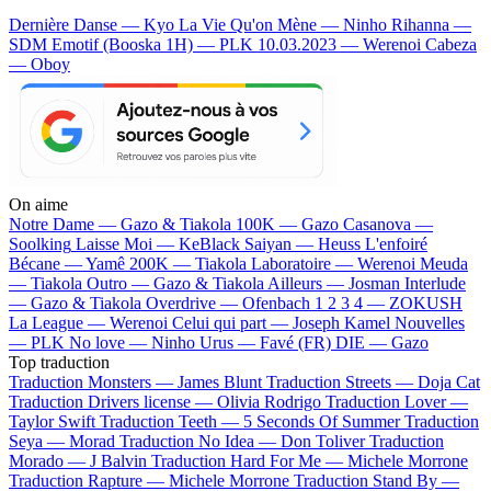
Dernière Danse — Kyo
La Vie Qu'on Mène — Ninho
Rihanna —
SDM
Emotif (Booska 1H) — PLK
10.03.2023 — Werenoi
Cabeza
— Oboy
On aime
Notre Dame —
Gazo & Tiakola
100K —
Gazo
Casanova —
Soolking
Laisse Moi —
KeBlack
Saiyan —
Heuss L'enfoiré
Bécane —
Yamê
200K —
Tiakola
Laboratoire —
Werenoi
Meuda
—
Tiakola
Outro —
Gazo & Tiakola
Ailleurs —
Josman
Interlude
—
Gazo & Tiakola
Overdrive —
Ofenbach
1 2 3 4 —
ZOKUSH
La League —
Werenoi
Celui qui part —
Joseph Kamel
Nouvelles
—
PLK
No love —
Ninho
Urus —
Favé (FR)
DIE —
Gazo
Top traduction
Traduction Monsters —
James Blunt
Traduction Streets —
Doja Cat
Traduction Drivers license —
Olivia Rodrigo
Traduction Lover —
Taylor Swift
Traduction Teeth —
5 Seconds Of Summer
Traduction
Seya —
Morad
Traduction No Idea —
Don Toliver
Traduction
Morado —
J Balvin
Traduction Hard For Me —
Michele Morrone
Traduction Rapture —
Michele Morrone
Traduction Stand By —