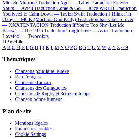
Michele Morrone
Traduction Agua —
Tainy
Traduction Forever
Yours —
Avicii
Traduction Come & Go —
Juice WRLD
Traduction
You Need to Calm Down —
Taylor Swift
Traduction I Think I’m
Okay —
MGK (Machine Gun Kelly)
Traduction bad vibes forever
—
XXXTENTACION
Traduction If You're Too Shy (Let Me
Know) —
The 1975
Traduction Tough Love —
Avicii
Traduction
Lovefool —
Twocolors
HP mobile
A
B
C
D
E
F
G
H
I
J
K
L
M
N
O
P
Q
R
S
T
U
V
W
X
Y
Z
0-9
Thématiques
Chansons pour faire le sexe
Rap Français
Chansons d'amour
Chansons des Guinguettes
Chansons de Rugby et 3ème mi-temps
Chanson bonne humeur
Plan de site
Mentions légales
Paramètres cookies
Cookie Settings