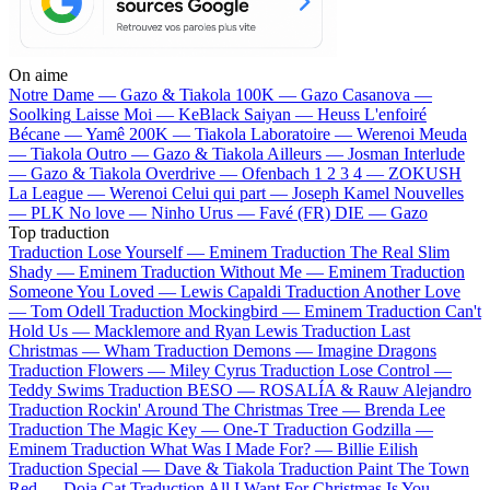
On aime
Notre Dame —
Gazo & Tiakola
100K —
Gazo
Casanova —
Soolking
Laisse Moi —
KeBlack
Saiyan —
Heuss L'enfoiré
Bécane —
Yamê
200K —
Tiakola
Laboratoire —
Werenoi
Meuda
—
Tiakola
Outro —
Gazo & Tiakola
Ailleurs —
Josman
Interlude
—
Gazo & Tiakola
Overdrive —
Ofenbach
1 2 3 4 —
ZOKUSH
La League —
Werenoi
Celui qui part —
Joseph Kamel
Nouvelles
—
PLK
No love —
Ninho
Urus —
Favé (FR)
DIE —
Gazo
Top traduction
Traduction Lose Yourself —
Eminem
Traduction The Real Slim
Shady —
Eminem
Traduction Without Me —
Eminem
Traduction
Someone You Loved —
Lewis Capaldi
Traduction Another Love
—
Tom Odell
Traduction Mockingbird —
Eminem
Traduction Can't
Hold Us —
Macklemore and Ryan Lewis
Traduction Last
Christmas —
Wham
Traduction Demons —
Imagine Dragons
Traduction Flowers —
Miley Cyrus
Traduction Lose Control —
Teddy Swims
Traduction BESO —
ROSALÍA & Rauw Alejandro
Traduction Rockin' Around The Christmas Tree —
Brenda Lee
Traduction The Magic Key —
One-T
Traduction Godzilla —
Eminem
Traduction What Was I Made For? —
Billie Eilish
Traduction Special —
Dave & Tiakola
Traduction Paint The Town
Red —
Doja Cat
Traduction All I Want For Christmas Is You —