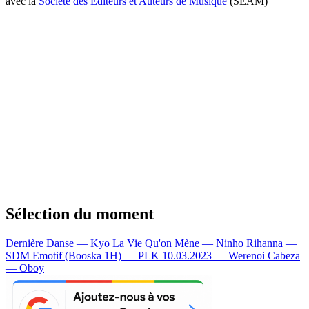
avec la
Société des Editeurs et Auteurs de Musique
(SEAM)
Sélection du moment
Dernière Danse — Kyo
La Vie Qu'on Mène — Ninho
Rihanna —
SDM
Emotif (Booska 1H) — PLK
10.03.2023 — Werenoi
Cabeza
— Oboy