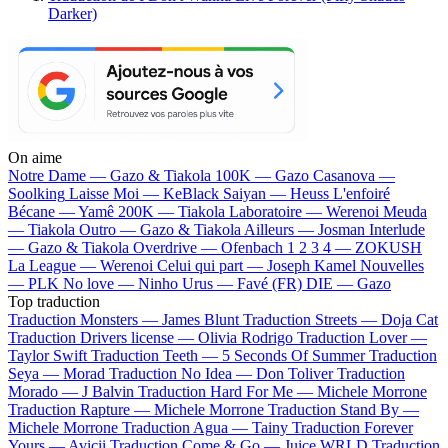
Darker)
On aime
Notre Dame —
Gazo & Tiakola
100K —
Gazo
Casanova —
Soolking
Laisse Moi —
KeBlack
Saiyan —
Heuss L'enfoiré
Bécane —
Yamê
200K —
Tiakola
Laboratoire —
Werenoi
Meuda
—
Tiakola
Outro —
Gazo & Tiakola
Ailleurs —
Josman
Interlude
—
Gazo & Tiakola
Overdrive —
Ofenbach
1 2 3 4 —
ZOKUSH
La League —
Werenoi
Celui qui part —
Joseph Kamel
Nouvelles
—
PLK
No love —
Ninho
Urus —
Favé (FR)
DIE —
Gazo
Top traduction
Traduction Monsters —
James Blunt
Traduction Streets —
Doja Cat
Traduction Drivers license —
Olivia Rodrigo
Traduction Lover —
Taylor Swift
Traduction Teeth —
5 Seconds Of Summer
Traduction
Seya —
Morad
Traduction No Idea —
Don Toliver
Traduction
Morado —
J Balvin
Traduction Hard For Me —
Michele Morrone
Traduction Rapture —
Michele Morrone
Traduction Stand By —
Michele Morrone
Traduction Agua —
Tainy
Traduction Forever
Yours —
Avicii
Traduction Come & Go —
Juice WRLD
Traduction