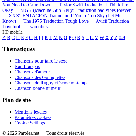
You Need to Calm Down —
Taylor Swift
Traduction I Think I’m
Okay —
MGK (Machine Gun Kelly)
Traduction bad vibes forever
—
XXXTENTACION
Traduction If You're Too Shy (Let Me
Know) —
The 1975
Traduction Tough Love —
Avicii
Traduction
Lovefool —
Twocolors
HP mobile
A
B
C
D
E
F
G
H
I
J
K
L
M
N
O
P
Q
R
S
T
U
V
W
X
Y
Z
0-9
Thématiques
Chansons pour faire le sexe
Rap Français
Chansons d'amour
Chansons des Guinguettes
Chansons de Rugby et 3ème mi-temps
Chanson bonne humeur
Plan de site
Mentions légales
Paramètres cookies
Cookie Settings
© 2026 Paroles.net — Tous droits réservés