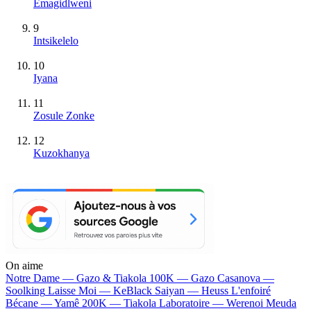
Emagidlweni
9
Intsikelelo
10
Iyana
11
Zosule Zonke
12
Kuzokhanya
On aime
Notre Dame —
Gazo & Tiakola
100K —
Gazo
Casanova —
Soolking
Laisse Moi —
KeBlack
Saiyan —
Heuss L'enfoiré
Bécane —
Yamê
200K —
Tiakola
Laboratoire —
Werenoi
Meuda