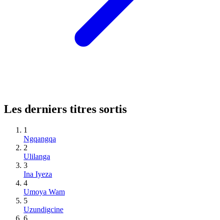
Les derniers titres sortis
1
Ngqangqa
2
Ulilanga
3
Ina Iyeza
4
Umoya Wam
5
Uzundigcine
6