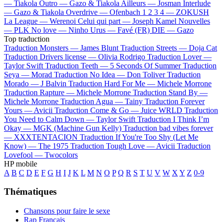
—
Tiakola
Outro —
Gazo & Tiakola
Ailleurs —
Josman
Interlude
—
Gazo & Tiakola
Overdrive —
Ofenbach
1 2 3 4 —
ZOKUSH
La League —
Werenoi
Celui qui part —
Joseph Kamel
Nouvelles
—
PLK
No love —
Ninho
Urus —
Favé (FR)
DIE —
Gazo
Top traduction
Traduction Monsters —
James Blunt
Traduction Streets —
Doja Cat
Traduction Drivers license —
Olivia Rodrigo
Traduction Lover —
Taylor Swift
Traduction Teeth —
5 Seconds Of Summer
Traduction
Seya —
Morad
Traduction No Idea —
Don Toliver
Traduction
Morado —
J Balvin
Traduction Hard For Me —
Michele Morrone
Traduction Rapture —
Michele Morrone
Traduction Stand By —
Michele Morrone
Traduction Agua —
Tainy
Traduction Forever
Yours —
Avicii
Traduction Come & Go —
Juice WRLD
Traduction
You Need to Calm Down —
Taylor Swift
Traduction I Think I’m
Okay —
MGK (Machine Gun Kelly)
Traduction bad vibes forever
—
XXXTENTACION
Traduction If You're Too Shy (Let Me
Know) —
The 1975
Traduction Tough Love —
Avicii
Traduction
Lovefool —
Twocolors
HP mobile
A
B
C
D
E
F
G
H
I
J
K
L
M
N
O
P
Q
R
S
T
U
V
W
X
Y
Z
0-9
Thématiques
Chansons pour faire le sexe
Rap Français