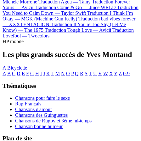
Michele Morrone
Traduction Agua —
Tainy
Traduction Forever
Yours —
Avicii
Traduction Come & Go —
Juice WRLD
Traduction
You Need to Calm Down —
Taylor Swift
Traduction I Think I’m
Okay —
MGK (Machine Gun Kelly)
Traduction bad vibes forever
—
XXXTENTACION
Traduction If You're Too Shy (Let Me
Know) —
The 1975
Traduction Tough Love —
Avicii
Traduction
Lovefool —
Twocolors
HP mobile
Les plus grands succès de Yves Montand
A Bicyclette
A
B
C
D
E
F
G
H
I
J
K
L
M
N
O
P
Q
R
S
T
U
V
W
X
Y
Z
0-9
Thématiques
Chansons pour faire le sexe
Rap Français
Chansons d'amour
Chansons des Guinguettes
Chansons de Rugby et 3ème mi-temps
Chanson bonne humeur
Plan de site