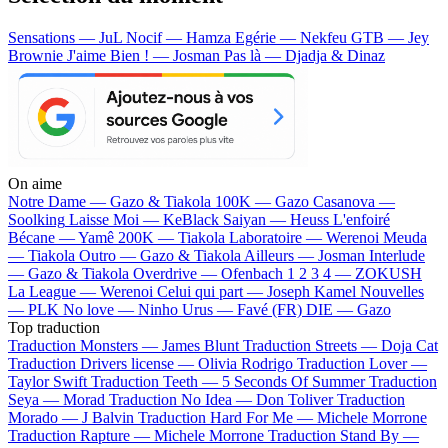
Sensations — JuL
Nocif — Hamza
Egérie — Nekfeu
GTB — Jey
Brownie
J'aime Bien ! — Josman
Pas là — Djadja & Dinaz
On aime
Notre Dame —
Gazo & Tiakola
100K —
Gazo
Casanova —
Soolking
Laisse Moi —
KeBlack
Saiyan —
Heuss L'enfoiré
Bécane —
Yamê
200K —
Tiakola
Laboratoire —
Werenoi
Meuda
—
Tiakola
Outro —
Gazo & Tiakola
Ailleurs —
Josman
Interlude
—
Gazo & Tiakola
Overdrive —
Ofenbach
1 2 3 4 —
ZOKUSH
La League —
Werenoi
Celui qui part —
Joseph Kamel
Nouvelles
—
PLK
No love —
Ninho
Urus —
Favé (FR)
DIE —
Gazo
Top traduction
Traduction Monsters —
James Blunt
Traduction Streets —
Doja Cat
Traduction Drivers license —
Olivia Rodrigo
Traduction Lover —
Taylor Swift
Traduction Teeth —
5 Seconds Of Summer
Traduction
Seya —
Morad
Traduction No Idea —
Don Toliver
Traduction
Morado —
J Balvin
Traduction Hard For Me —
Michele Morrone
Traduction Rapture —
Michele Morrone
Traduction Stand By —