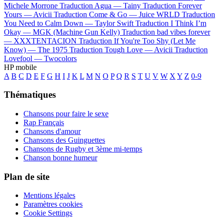
Michele Morrone
Traduction Agua —
Tainy
Traduction Forever
Yours —
Avicii
Traduction Come & Go —
Juice WRLD
Traduction
You Need to Calm Down —
Taylor Swift
Traduction I Think I’m
Okay —
MGK (Machine Gun Kelly)
Traduction bad vibes forever
—
XXXTENTACION
Traduction If You're Too Shy (Let Me
Know) —
The 1975
Traduction Tough Love —
Avicii
Traduction
Lovefool —
Twocolors
HP mobile
A
B
C
D
E
F
G
H
I
J
K
L
M
N
O
P
Q
R
S
T
U
V
W
X
Y
Z
0-9
Thématiques
Chansons pour faire le sexe
Rap Français
Chansons d'amour
Chansons des Guinguettes
Chansons de Rugby et 3ème mi-temps
Chanson bonne humeur
Plan de site
Mentions légales
Paramètres cookies
Cookie Settings