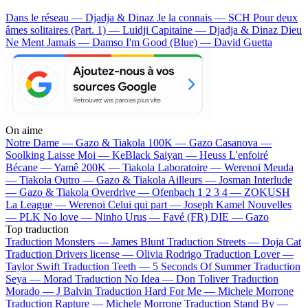
Dans le réseau — Djadja & Dinaz
Je la connais — SCH
Pour deux
âmes solitaires (Part. 1) — Luidji
Capitaine — Djadja & Dinaz
Dieu
Ne Ment Jamais — Damso
I'm Good (Blue) — David Guetta
On aime
Notre Dame —
Gazo & Tiakola
100K —
Gazo
Casanova —
Soolking
Laisse Moi —
KeBlack
Saiyan —
Heuss L'enfoiré
Bécane —
Yamê
200K —
Tiakola
Laboratoire —
Werenoi
Meuda
—
Tiakola
Outro —
Gazo & Tiakola
Ailleurs —
Josman
Interlude
—
Gazo & Tiakola
Overdrive —
Ofenbach
1 2 3 4 —
ZOKUSH
La League —
Werenoi
Celui qui part —
Joseph Kamel
Nouvelles
—
PLK
No love —
Ninho
Urus —
Favé (FR)
DIE —
Gazo
Top traduction
Traduction Monsters —
James Blunt
Traduction Streets —
Doja Cat
Traduction Drivers license —
Olivia Rodrigo
Traduction Lover —
Taylor Swift
Traduction Teeth —
5 Seconds Of Summer
Traduction
Seya —
Morad
Traduction No Idea —
Don Toliver
Traduction
Morado —
J Balvin
Traduction Hard For Me —
Michele Morrone
Traduction Rapture —
Michele Morrone
Traduction Stand By —