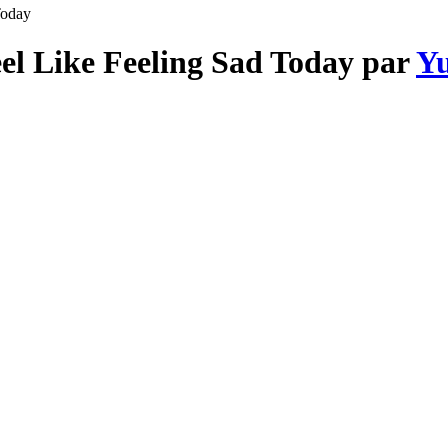
Today
eel Like Feeling Sad Today par
Y