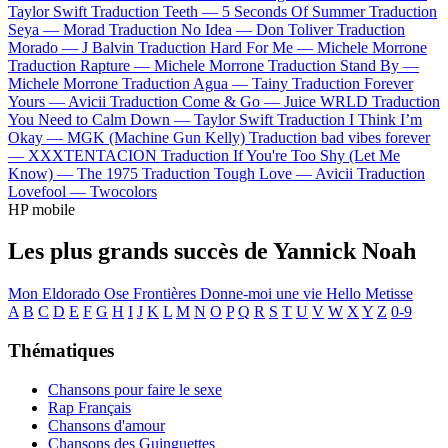
Taylor Swift
Traduction Teeth —
5 Seconds Of Summer
Traduction
Seya —
Morad
Traduction No Idea —
Don Toliver
Traduction
Morado —
J Balvin
Traduction Hard For Me —
Michele Morrone
Traduction Rapture —
Michele Morrone
Traduction Stand By —
Michele Morrone
Traduction Agua —
Tainy
Traduction Forever
Yours —
Avicii
Traduction Come & Go —
Juice WRLD
Traduction
You Need to Calm Down —
Taylor Swift
Traduction I Think I’m
Okay —
MGK (Machine Gun Kelly)
Traduction bad vibes forever
—
XXXTENTACION
Traduction If You're Too Shy (Let Me
Know) —
The 1975
Traduction Tough Love —
Avicii
Traduction
Lovefool —
Twocolors
HP mobile
Les plus grands succès de Yannick Noah
Mon Eldorado
Ose
Frontières
Donne-moi une vie
Hello
Metisse
A
B
C
D
E
F
G
H
I
J
K
L
M
N
O
P
Q
R
S
T
U
V
W
X
Y
Z
0-9
Thématiques
Chansons pour faire le sexe
Rap Français
Chansons d'amour
Chansons des Guinguettes