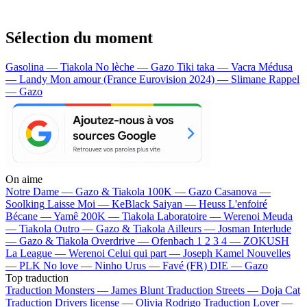
Sélection du moment
Gasolina — Tiakola
No lèche — Gazo
Tiki taka — Vacra
Médusa
— Landy
Mon amour (France Eurovision 2024) — Slimane
Rappel
— Gazo
On aime
Notre Dame —
Gazo & Tiakola
100K —
Gazo
Casanova —
Soolking
Laisse Moi —
KeBlack
Saiyan —
Heuss L'enfoiré
Bécane —
Yamê
200K —
Tiakola
Laboratoire —
Werenoi
Meuda
—
Tiakola
Outro —
Gazo & Tiakola
Ailleurs —
Josman
Interlude
—
Gazo & Tiakola
Overdrive —
Ofenbach
1 2 3 4 —
ZOKUSH
La League —
Werenoi
Celui qui part —
Joseph Kamel
Nouvelles
—
PLK
No love —
Ninho
Urus —
Favé (FR)
DIE —
Gazo
Top traduction
Traduction Monsters —
James Blunt
Traduction Streets —
Doja Cat
Traduction Drivers license —
Olivia Rodrigo
Traduction Lover —