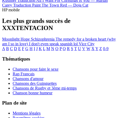
Kushner
Traduction All I Want For Christmas Is You —
Mariah
Carey
Traduction Paint The Town Red —
Doja Cat
HP mobile
Les plus grands succès de
XXXTENTACION
Moonlight
Hope
Schizophrenia
The remedy for a broken heart (why
am I so in love)
I don't even speak spanish lol
Vice City
A
B
C
D
E
F
G
H
I
J
K
L
M
N
O
P
Q
R
S
T
U
V
W
X
Y
Z
0-9
Thématiques
Chansons pour faire le sexe
Rap Français
Chansons d'amour
Chansons des Guinguettes
Chansons de Rugby et 3ème mi-temps
Chanson bonne humeur
Plan de site
Mentions légales
Paramètres cookies