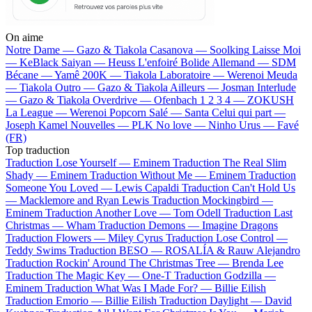
On aime
Notre Dame —
Gazo & Tiakola
Casanova —
Soolking
Laisse Moi
—
KeBlack
Saiyan —
Heuss L'enfoiré
Bolide Allemand —
SDM
Bécane —
Yamê
200K —
Tiakola
Laboratoire —
Werenoi
Meuda
—
Tiakola
Outro —
Gazo & Tiakola
Ailleurs —
Josman
Interlude
—
Gazo & Tiakola
Overdrive —
Ofenbach
1 2 3 4 —
ZOKUSH
La League —
Werenoi
Popcorn Salé —
Santa
Celui qui part —
Joseph Kamel
Nouvelles —
PLK
No love —
Ninho
Urus —
Favé
(FR)
Top traduction
Traduction Lose Yourself —
Eminem
Traduction The Real Slim
Shady —
Eminem
Traduction Without Me —
Eminem
Traduction
Someone You Loved —
Lewis Capaldi
Traduction Can't Hold Us
—
Macklemore and Ryan Lewis
Traduction Mockingbird —
Eminem
Traduction Another Love —
Tom Odell
Traduction Last
Christmas —
Wham
Traduction Demons —
Imagine Dragons
Traduction Flowers —
Miley Cyrus
Traduction Lose Control —
Teddy Swims
Traduction BESO —
ROSALÍA & Rauw Alejandro
Traduction Rockin' Around The Christmas Tree —
Brenda Lee
Traduction The Magic Key —
One-T
Traduction Godzilla —
Eminem
Traduction What Was I Made For? —
Billie Eilish
Traduction Emorio —
Billie Eilish
Traduction Daylight —
David