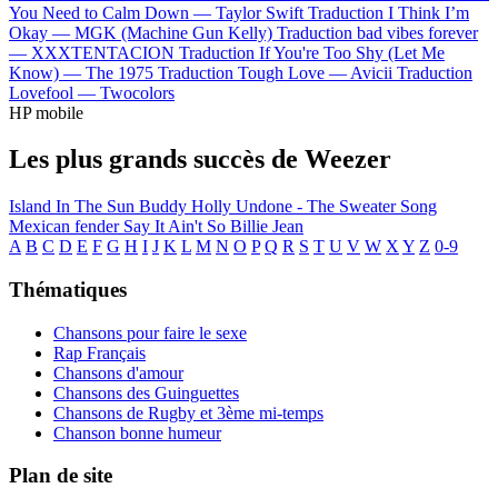
You Need to Calm Down —
Taylor Swift
Traduction I Think I’m
Okay —
MGK (Machine Gun Kelly)
Traduction bad vibes forever
—
XXXTENTACION
Traduction If You're Too Shy (Let Me
Know) —
The 1975
Traduction Tough Love —
Avicii
Traduction
Lovefool —
Twocolors
HP mobile
Les plus grands succès de Weezer
Island In The Sun
Buddy Holly
Undone - The Sweater Song
Mexican fender
Say It Ain't So
Billie Jean
A
B
C
D
E
F
G
H
I
J
K
L
M
N
O
P
Q
R
S
T
U
V
W
X
Y
Z
0-9
Thématiques
Chansons pour faire le sexe
Rap Français
Chansons d'amour
Chansons des Guinguettes
Chansons de Rugby et 3ème mi-temps
Chanson bonne humeur
Plan de site