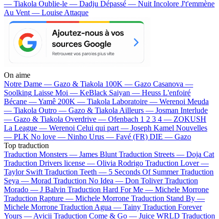
— Tiakola
Oublie-le — Dadju
Dépassé — Nuit Incolore
J't'emmène
Au Vent — Louise Attaque
On aime
Notre Dame —
Gazo & Tiakola
100K —
Gazo
Casanova —
Soolking
Laisse Moi —
KeBlack
Saiyan —
Heuss L'enfoiré
Bécane —
Yamê
200K —
Tiakola
Laboratoire —
Werenoi
Meuda
—
Tiakola
Outro —
Gazo & Tiakola
Ailleurs —
Josman
Interlude
—
Gazo & Tiakola
Overdrive —
Ofenbach
1 2 3 4 —
ZOKUSH
La League —
Werenoi
Celui qui part —
Joseph Kamel
Nouvelles
—
PLK
No love —
Ninho
Urus —
Favé (FR)
DIE —
Gazo
Top traduction
Traduction Monsters —
James Blunt
Traduction Streets —
Doja Cat
Traduction Drivers license —
Olivia Rodrigo
Traduction Lover —
Taylor Swift
Traduction Teeth —
5 Seconds Of Summer
Traduction
Seya —
Morad
Traduction No Idea —
Don Toliver
Traduction
Morado —
J Balvin
Traduction Hard For Me —
Michele Morrone
Traduction Rapture —
Michele Morrone
Traduction Stand By —
Michele Morrone
Traduction Agua —
Tainy
Traduction Forever
Yours —
Avicii
Traduction Come & Go —
Juice WRLD
Traduction