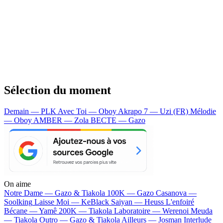
Sélection du moment
Demain — PLK
Avec Toi — Oboy
Akrapo 7 — Uzi (FR)
Mélodie
— Oboy
AMBER — Zola
BECTE — Gazo
On aime
Notre Dame —
Gazo & Tiakola
100K —
Gazo
Casanova —
Soolking
Laisse Moi —
KeBlack
Saiyan —
Heuss L'enfoiré
Bécane —
Yamê
200K —
Tiakola
Laboratoire —
Werenoi
Meuda
—
Tiakola
Outro —
Gazo & Tiakola
Ailleurs —
Josman
Interlude