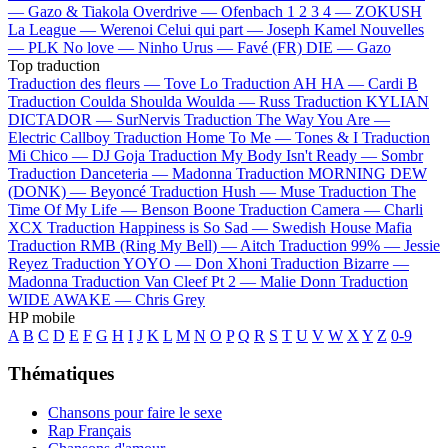
—
Gazo & Tiakola
Overdrive —
Ofenbach
1 2 3 4 —
ZOKUSH
La League —
Werenoi
Celui qui part —
Joseph Kamel
Nouvelles
—
PLK
No love —
Ninho
Urus —
Favé (FR)
DIE —
Gazo
Top traduction
Traduction des fleurs —
Tove Lo
Traduction AH HA —
Cardi B
Traduction Coulda Shoulda Woulda —
Russ
Traduction KYLIAN
DICTADOR —
SurNervis
Traduction The Way You Are —
Electric Callboy
Traduction Home To Me —
Tones & I
Traduction
Mi Chico —
DJ Goja
Traduction My Body Isn't Ready —
Sombr
Traduction Danceteria —
Madonna
Traduction MORNING DEW
(DONK) —
Beyoncé
Traduction Hush —
Muse
Traduction The
Time Of My Life —
Benson Boone
Traduction Camera —
Charli
XCX
Traduction Happiness is So Sad —
Swedish House Mafia
Traduction RMB (Ring My Bell) —
Aitch
Traduction 99% —
Jessie
Reyez
Traduction YOYO —
Don Xhoni
Traduction Bizarre —
Madonna
Traduction Van Cleef Pt 2 —
Malie Donn
Traduction
WIDE AWAKE —
Chris Grey
HP mobile
A
B
C
D
E
F
G
H
I
J
K
L
M
N
O
P
Q
R
S
T
U
V
W
X
Y
Z
0-9
Thématiques
Chansons pour faire le sexe
Rap Français