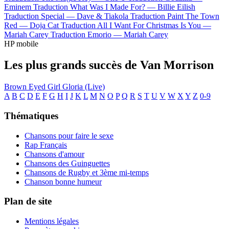
Eminem
Traduction What Was I Made For? —
Billie Eilish
Traduction Special —
Dave & Tiakola
Traduction Paint The Town
Red —
Doja Cat
Traduction All I Want For Christmas Is You —
Mariah Carey
Traduction Emorio —
Mariah Carey
HP mobile
Les plus grands succès de Van Morrison
Brown Eyed Girl
Gloria (Live)
A
B
C
D
E
F
G
H
I
J
K
L
M
N
O
P
Q
R
S
T
U
V
W
X
Y
Z
0-9
Thématiques
Chansons pour faire le sexe
Rap Français
Chansons d'amour
Chansons des Guinguettes
Chansons de Rugby et 3ème mi-temps
Chanson bonne humeur
Plan de site
Mentions légales