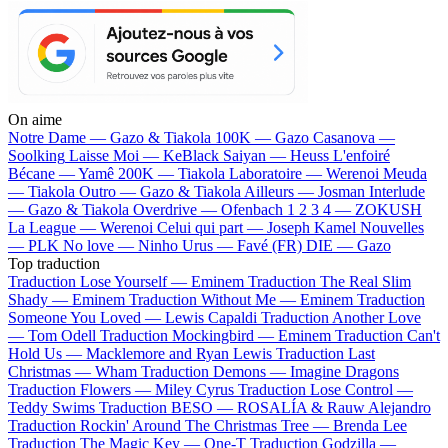
On aime
Notre Dame —
Gazo & Tiakola
100K —
Gazo
Casanova —
Soolking
Laisse Moi —
KeBlack
Saiyan —
Heuss L'enfoiré
Bécane —
Yamê
200K —
Tiakola
Laboratoire —
Werenoi
Meuda
—
Tiakola
Outro —
Gazo & Tiakola
Ailleurs —
Josman
Interlude
—
Gazo & Tiakola
Overdrive —
Ofenbach
1 2 3 4 —
ZOKUSH
La League —
Werenoi
Celui qui part —
Joseph Kamel
Nouvelles
—
PLK
No love —
Ninho
Urus —
Favé (FR)
DIE —
Gazo
Top traduction
Traduction Lose Yourself —
Eminem
Traduction The Real Slim
Shady —
Eminem
Traduction Without Me —
Eminem
Traduction
Someone You Loved —
Lewis Capaldi
Traduction Another Love
—
Tom Odell
Traduction Mockingbird —
Eminem
Traduction Can't
Hold Us —
Macklemore and Ryan Lewis
Traduction Last
Christmas —
Wham
Traduction Demons —
Imagine Dragons
Traduction Flowers —
Miley Cyrus
Traduction Lose Control —
Teddy Swims
Traduction BESO —
ROSALÍA & Rauw Alejandro
Traduction Rockin' Around The Christmas Tree —
Brenda Lee
Traduction The Magic Key —
One-T
Traduction Godzilla —