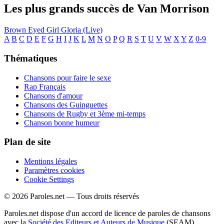
Les plus grands succès de Van Morrison
Brown Eyed Girl
Gloria (Live)
A
B
C
D
E
F
G
H
I
J
K
L
M
N
O
P
Q
R
S
T
U
V
W
X
Y
Z
0-9
Thématiques
Chansons pour faire le sexe
Rap Français
Chansons d'amour
Chansons des Guinguettes
Chansons de Rugby et 3ème mi-temps
Chanson bonne humeur
Plan de site
Mentions légales
Paramètres cookies
Cookie Settings
© 2026 Paroles.net — Tous droits réservés
Paroles.net dispose d'un accord de licence de paroles de chansons
avec la
Société des Editeurs et Auteurs de Musique
(SEAM)