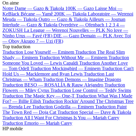
On aime
Notre Dame —
Gazo & Tiakola
100K —
Gazo
Laisse Moi —
KeBlack
Bécane —
Yamê
200K —
Tiakola
Laboratoire —
Werenoi
Meuda —
Tiakola
Outro —
Gazo & Tiakola
Ailleurs —
Josman
Interlude —
Gazo & Tiakola
Overdrive —
Ofenbach
1 2 3 4 —
ZOKUSH
La League —
Werenoi
Nouvelles —
PLK
No love —
Ninho
Urus —
Favé (FR)
DIE —
Gazo
Demain —
PLK
Avec Toi
—
Oboy
Akrapo 7 —
Uzi (FR)
Top traduction
Traduction Lose Yourself —
Eminem
Traduction The Real Slim
Shady —
Eminem
Traduction Without Me —
Eminem
Traduction
Someone You Loved —
Lewis Capaldi
Traduction Another Love
—
Tom Odell
Traduction Mockingbird —
Eminem
Traduction Can't
Hold Us —
Macklemore and Ryan Lewis
Traduction Last
Christmas —
Wham
Traduction Demons —
Imagine Dragons
Traduction BESO —
ROSALÍA & Rauw Alejandro
Traduction
Flowers —
Miley Cyrus
Traduction Lose Control —
Teddy Swims
Traduction The Magic Key —
One-T
Traduction What Was I Made
For? —
Billie Eilish
Traduction Rockin' Around The Christmas Tree
—
Brenda Lee
Traduction Godzilla —
Eminem
Traduction Paint
The Town Red —
Doja Cat
Traduction Special —
Dave & Tiakola
Traduction All I Want For Christmas Is You —
Mariah Carey
Traduction Emorio —
Mariah Carey
HP mobile