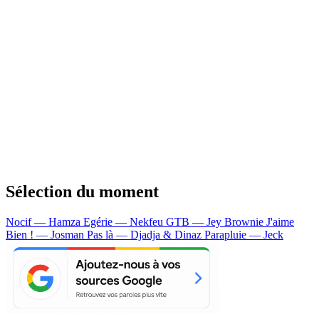
Sélection du moment
Nocif — Hamza
Egérie — Nekfeu
GTB — Jey Brownie
J'aime
Bien ! — Josman
Pas là — Djadja & Dinaz
Parapluie — Jeck