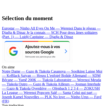
Sélection du moment
Eurostar — Ninho
All Eyes On Me — Werenoi
Dans le réseau —
Djadja & Dinaz
Je la connais — SCH
Pour deux âmes solitaires
(Part. 1) — Luidji
Capitaine — Djadja & Dinaz
On aime
Notre Dame —
Gazo & Tiakola
Casanova —
Soolking
Laisse Moi
—
KeBlack
Saiyan —
Heuss L'enfoiré
Bolide Allemand —
SDM
Bécane —
Yamê
200K —
Tiakola
Laboratoire —
Werenoi
Meuda
—
Tiakola
Outro —
Gazo & Tiakola
Ailleurs —
Josman
Interlude
—
Gazo & Tiakola
Overdrive —
Ofenbach
1 2 3 4 —
ZOKUSH
La League —
Werenoi
Popcorn Salé —
Santa
Celui qui part —
Joseph Kamel
Nouvelles —
PLK
No love —
Ninho
Urus —
Favé
(FR)
Top traduction