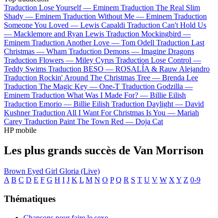
Traduction Lose Yourself —
Eminem
Traduction The Real Slim
Shady —
Eminem
Traduction Without Me —
Eminem
Traduction
Someone You Loved —
Lewis Capaldi
Traduction Can't Hold Us
—
Macklemore and Ryan Lewis
Traduction Mockingbird —
Eminem
Traduction Another Love —
Tom Odell
Traduction Last
Christmas —
Wham
Traduction Demons —
Imagine Dragons
Traduction Flowers —
Miley Cyrus
Traduction Lose Control —
Teddy Swims
Traduction BESO —
ROSALÍA & Rauw Alejandro
Traduction Rockin' Around The Christmas Tree —
Brenda Lee
Traduction The Magic Key —
One-T
Traduction Godzilla —
Eminem
Traduction What Was I Made For? —
Billie Eilish
Traduction Emorio —
Billie Eilish
Traduction Daylight —
David
Kushner
Traduction All I Want For Christmas Is You —
Mariah
Carey
Traduction Paint The Town Red —
Doja Cat
HP mobile
Les plus grands succès de Van Morrison
Brown Eyed Girl
Gloria (Live)
A
B
C
D
E
F
G
H
I
J
K
L
M
N
O
P
Q
R
S
T
U
V
W
X
Y
Z
0-9
Thématiques
Chansons pour faire le sexe