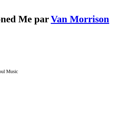
toned Me par
Van Morrison
oul Music