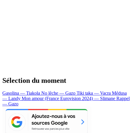
Sélection du moment
Gasolina — Tiakola
No lèche — Gazo
Tiki taka — Vacra
Médusa
— Landy
Mon amour (France Eurovision 2024) — Slimane
Rappel
— Gazo