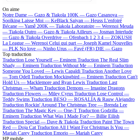
On aime
Notre Dame —
Gazo & Tiakola
100K —
Gazo
Casanova —
Soolking
Laisse Moi —
KeBlack
Saiyan —
Heuss L'enfoiré
Bécane —
Yamê
200K —
Tiakola
Laboratoire —
Werenoi
Meuda
—
Tiakola
Outro —
Gazo & Tiakola
Ailleurs —
Josman
Interlude
—
Gazo & Tiakola
Overdrive —
Ofenbach
1 2 3 4 —
ZOKUSH
La League —
Werenoi
Celui qui part —
Joseph Kamel
Nouvelles
—
PLK
No love —
Ninho
Urus —
Favé (FR)
DIE —
Gazo
Top traduction
Traduction Lose Yourself —
Eminem
Traduction The Real Slim
Shady —
Eminem
Traduction Without Me —
Eminem
Traduction
Someone You Loved —
Lewis Capaldi
Traduction Another Love
—
Tom Odell
Traduction Mockingbird —
Eminem
Traduction Can't
Hold Us —
Macklemore and Ryan Lewis
Traduction Last
Christmas —
Wham
Traduction Demons —
Imagine Dragons
Traduction Flowers —
Miley Cyrus
Traduction Lose Control —
Teddy Swims
Traduction BESO —
ROSALÍA & Rauw Alejandro
Traduction Rockin' Around The Christmas Tree —
Brenda Lee
Traduction The Magic Key —
One-T
Traduction Godzilla —
Eminem
Traduction What Was I Made For? —
Billie Eilish
Traduction Special —
Dave & Tiakola
Traduction Paint The Town
Red —
Doja Cat
Traduction All I Want For Christmas Is You —
Mariah Carey
Traduction Emorio —
Mariah Carey
HP mobile