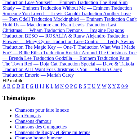
Traduction Lose Yourself —
Eminem
Traduction The Real Slim
Shady —
Eminem
Traduction Without Me —
Eminem
Traduction
Someone You Loved —
Lewis Capaldi
Traduction Another Love
—
Tom Odell
Traduction Mockingbird —
Eminem
Traduction Can't
Hold Us —
Macklemore and Ryan Lewis
Traduction Last
Christmas —
Wham
Traduction Demons —
Imagine Dragons
Traduction BESO —
ROSALÍA & Rauw Alejandro
Traduction
Flowers —
Miley Cyrus
Traduction Lose Control —
Teddy Swims
Traduction The Magic Key —
One-T
Traduction What Was I Made
For? —
Billie Eilish
Traduction Rockin' Around The Christmas Tree
—
Brenda Lee
Traduction Godzilla —
Eminem
Traduction Paint
The Town Red —
Doja Cat
Traduction Special —
Dave & Tiakola
Traduction All I Want For Christmas Is You —
Mariah Carey
Traduction Emorio —
Mariah Carey
HP mobile
A
B
C
D
E
F
G
H
I
J
K
L
M
N
O
P
Q
R
S
T
U
V
W
X
Y
Z
0-9
Thématiques
Chansons pour faire le sexe
Rap Français
Chansons d'amour
Chansons des Guinguettes
Chansons de Rugby et 3ème mi-temps
Chanson bonne humeur