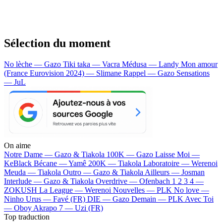
Sélection du moment
No lèche — Gazo
Tiki taka — Vacra
Médusa — Landy
Mon amour
(France Eurovision 2024) — Slimane
Rappel — Gazo
Sensations
— JuL
On aime
Notre Dame —
Gazo & Tiakola
100K —
Gazo
Laisse Moi —
KeBlack
Bécane —
Yamê
200K —
Tiakola
Laboratoire —
Werenoi
Meuda —
Tiakola
Outro —
Gazo & Tiakola
Ailleurs —
Josman
Interlude —
Gazo & Tiakola
Overdrive —
Ofenbach
1 2 3 4 —
ZOKUSH
La League —
Werenoi
Nouvelles —
PLK
No love —
Ninho
Urus —
Favé (FR)
DIE —
Gazo
Demain —
PLK
Avec Toi
—
Oboy
Akrapo 7 —
Uzi (FR)
Top traduction