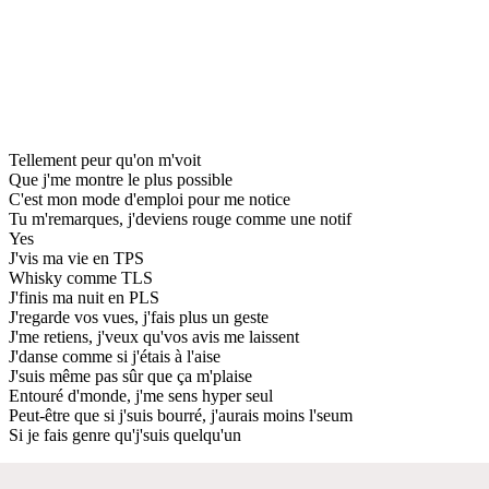
Tellement peur qu'on m'voit
Que j'me montre le plus possible
C'est mon mode d'emploi pour me notice
Tu m'remarques, j'deviens rouge comme une notif
Yes
J'vis ma vie en TPS
Whisky comme TLS
J'finis ma nuit en PLS
J'regarde vos vues, j'fais plus un geste
J'me retiens, j'veux qu'vos avis me laissent
J'danse comme si j'étais à l'aise
J'suis même pas sûr que ça m'plaise
Entouré d'monde, j'me sens hyper seul
Peut-être que si j'suis bourré, j'aurais moins l'seum
Si je fais genre qu'j'suis quelqu'un