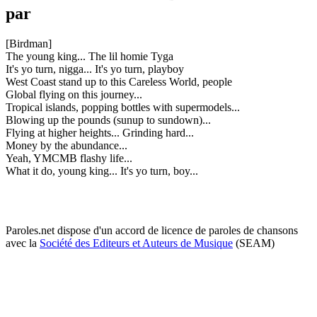
par
[Birdman]
The young king... The lil homie Tyga
It's yo turn, nigga... It's yo turn, playboy
West Coast stand up to this Careless World, people
Global flying on this journey...
Tropical islands, popping bottles with supermodels...
Blowing up the pounds (sunup to sundown)...
Flying at higher heights... Grinding hard...
Money by the abundance...
Yeah, YMCMB flashy life...
What it do, young king... It's yo turn, boy...
Paroles.net dispose d'un accord de licence de paroles de chansons
avec la
Société des Editeurs et Auteurs de Musique
(SEAM)