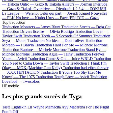
—
Tiakola
Outro —
Gazo & Tiakola
Ailleurs —
Josman
Interlude
—
Gazo & Tiakola
Overdrive —
Ofenbach
1 2 3 4 —
ZOKUSH
La League —
Werenoi
Celui qui part —
Joseph Kamel
Nouvelles
—
PLK
No love —
Ninho
Urus —
Favé (FR)
DIE —
Gazo
Top traduction
Traduction Monsters —
James Blunt
Traduction Streets —
Doja Cat
Traduction Drivers license —
Olivia Rodrigo
Traduction Lover —
Taylor Swift
Traduction Teeth —
5 Seconds Of Summer
Traduction
Seya —
Morad
Traduction No Idea —
Don Toliver
Traduction
Morado —
J Balvin
Traduction Hard For Me —
Michele Morrone
Traduction Rapture —
Michele Morrone
Traduction Stand By —
Michele Morrone
Traduction Agua —
Tainy
Traduction Forever
Yours —
Avicii
Traduction Come & Go —
Juice WRLD
Traduction
You Need to Calm Down —
Taylor Swift
Traduction I Think I’m
Okay —
MGK (Machine Gun Kelly)
Traduction bad vibes forever
—
XXXTENTACION
Traduction If You're Too Shy (Let Me
Know) —
The 1975
Traduction Tough Love —
Avicii
Traduction
Lovefool —
Twocolors
HP mobile
Les plus grands succès de Tyga
Taste
Lightskin Lil Wayne
Mamacita
Ayy Macarena
For The Night
Pop It Off