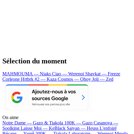
Sélection du moment
MAHMOUMA — Niaks
Ciao — Werenoi
Shavkat — Freeze
Corleone
Hrtbrk #2 — Kaza
Cosmos — Oboy
Joli — Zed
On aime
Notre Dame —
Gazo & Tiakola
100K —
Gazo
Casanova —
Soolking
Laisse Moi —
KeBlack
Saiyan —
Heuss L'enfoiré
Bécane —
Yamê
200K —
Tiakola
Laboratoire —
Werenoi
Meuda