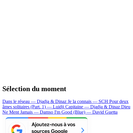
Sélection du moment
Dans le réseau — Djadja & Dinaz
Je la connais — SCH
Pour deux
âmes solitaires (Part. 1) — Luidji
Capitaine — Djadja & Dinaz
Dieu
Ne Ment Jamais — Damso
I'm Good (Blue) — David Guetta