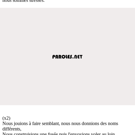
nous sommes stressés.
(x2)
Nous jouions à faire semblant, nous nous donnions des noms
différents,
Nous construisions une fusée puis l'envoyions voler au loin,