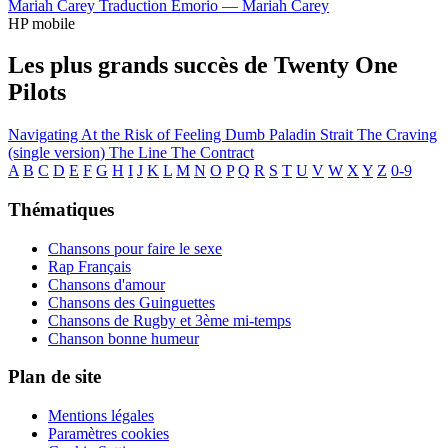
Mariah Carey
Traduction Emorio —
Mariah Carey
HP mobile
Les plus grands succès de Twenty One
Pilots
Navigating
At the Risk of Feeling Dumb
Paladin Strait
The Craving
(single version)
The Line
The Contract
A
B
C
D
E
F
G
H
I
J
K
L
M
N
O
P
Q
R
S
T
U
V
W
X
Y
Z
0-9
Thématiques
Chansons pour faire le sexe
Rap Français
Chansons d'amour
Chansons des Guinguettes
Chansons de Rugby et 3ème mi-temps
Chanson bonne humeur
Plan de site
Mentions légales
Paramètres cookies