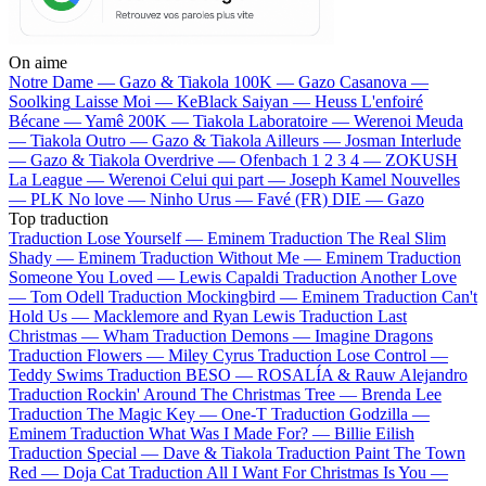
On aime
Notre Dame —
Gazo & Tiakola
100K —
Gazo
Casanova —
Soolking
Laisse Moi —
KeBlack
Saiyan —
Heuss L'enfoiré
Bécane —
Yamê
200K —
Tiakola
Laboratoire —
Werenoi
Meuda
—
Tiakola
Outro —
Gazo & Tiakola
Ailleurs —
Josman
Interlude
—
Gazo & Tiakola
Overdrive —
Ofenbach
1 2 3 4 —
ZOKUSH
La League —
Werenoi
Celui qui part —
Joseph Kamel
Nouvelles
—
PLK
No love —
Ninho
Urus —
Favé (FR)
DIE —
Gazo
Top traduction
Traduction Lose Yourself —
Eminem
Traduction The Real Slim
Shady —
Eminem
Traduction Without Me —
Eminem
Traduction
Someone You Loved —
Lewis Capaldi
Traduction Another Love
—
Tom Odell
Traduction Mockingbird —
Eminem
Traduction Can't
Hold Us —
Macklemore and Ryan Lewis
Traduction Last
Christmas —
Wham
Traduction Demons —
Imagine Dragons
Traduction Flowers —
Miley Cyrus
Traduction Lose Control —
Teddy Swims
Traduction BESO —
ROSALÍA & Rauw Alejandro
Traduction Rockin' Around The Christmas Tree —
Brenda Lee
Traduction The Magic Key —
One-T
Traduction Godzilla —
Eminem
Traduction What Was I Made For? —
Billie Eilish
Traduction Special —
Dave & Tiakola
Traduction Paint The Town
Red —
Doja Cat
Traduction All I Want For Christmas Is You —