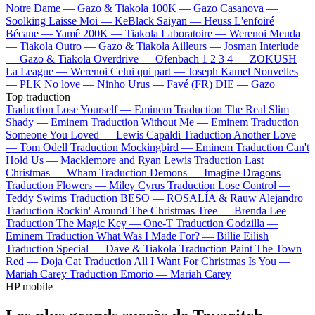
Notre Dame —
Gazo & Tiakola
100K —
Gazo
Casanova —
Soolking
Laisse Moi —
KeBlack
Saiyan —
Heuss L'enfoiré
Bécane —
Yamê
200K —
Tiakola
Laboratoire —
Werenoi
Meuda
—
Tiakola
Outro —
Gazo & Tiakola
Ailleurs —
Josman
Interlude
—
Gazo & Tiakola
Overdrive —
Ofenbach
1 2 3 4 —
ZOKUSH
La League —
Werenoi
Celui qui part —
Joseph Kamel
Nouvelles
—
PLK
No love —
Ninho
Urus —
Favé (FR)
DIE —
Gazo
Top traduction
Traduction Lose Yourself —
Eminem
Traduction The Real Slim
Shady —
Eminem
Traduction Without Me —
Eminem
Traduction
Someone You Loved —
Lewis Capaldi
Traduction Another Love
—
Tom Odell
Traduction Mockingbird —
Eminem
Traduction Can't
Hold Us —
Macklemore and Ryan Lewis
Traduction Last
Christmas —
Wham
Traduction Demons —
Imagine Dragons
Traduction Flowers —
Miley Cyrus
Traduction Lose Control —
Teddy Swims
Traduction BESO —
ROSALÍA & Rauw Alejandro
Traduction Rockin' Around The Christmas Tree —
Brenda Lee
Traduction The Magic Key —
One-T
Traduction Godzilla —
Eminem
Traduction What Was I Made For? —
Billie Eilish
Traduction Special —
Dave & Tiakola
Traduction Paint The Town
Red —
Doja Cat
Traduction All I Want For Christmas Is You —
Mariah Carey
Traduction Emorio —
Mariah Carey
HP mobile