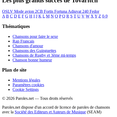
Les plus grands succès de Tovaritch
OSLV
Mode avion
2CB
Fortis Fortuna Adiuvat
240
Fedor
A
B
C
D
E
F
G
H
I
J
K
L
M
N
O
P
Q
R
S
T
U
V
W
X
Y
Z
0-9
Thématiques
Chansons pour faire le sexe
Rap Français
Chansons d'amour
Chansons des Guinguettes
Chansons de Rugby et 3ème mi-temps
Chanson bonne humeur
Plan de site
Mentions légales
Paramètres cookies
Cookie Settings
© 2026 Paroles.net — Tous droits réservés
Paroles.net dispose d'un accord de licence de paroles de chansons
avec la
Société des Editeurs et Auteurs de Musique
(SEAM)