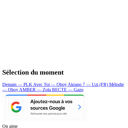
Sélection du moment
Demain — PLK
Avec Toi — Oboy
Akrapo 7 — Uzi (FR)
Mélodie
— Oboy
AMBER — Zola
BECTE — Gazo
On aime